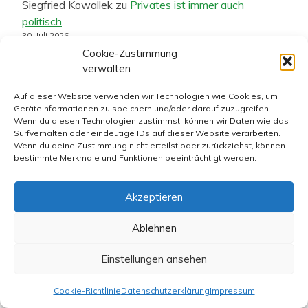
Siegfried Kowallek
zu
Privates ist immer auch
politisch
30. Juli 2026
@ Roy B. Kullmann Den Schlusssatz, vielleicht ginge
Cookie-Zustimmung
tatsächlich ein Ruck durch Partei, Regierung und Land,
verwalten
wenn auch Friedrich Merz…
Auf dieser Website verwenden wir Technologien wie Cookies, um
Geräteinformationen zu speichern und/oder darauf zuzugreifen.
Dr. Ulf Döbert
zu
Privates ist immer auch politisch
Wenn du diesen Technologien zustimmst, können wir Daten wie das
30. Juli 2026
Surfverhalten oder eindeutige IDs auf dieser Website verarbeiten.
Unwidersprochen kann man die Ausführungen von Björn
Wenn du deine Zustimmung nicht erteilst oder zurückziehst, können
Hayer (im FR-Artikel zur Leihmutterschaft, Anm. Bronski)
bestimmte Merkmale und Funktionen beeinträchtigt werden.
so nicht stehen lassen. Postuliert wird…
Akzeptieren
hans
zu
Privates ist immer auch politisch
30. Juli 2026
Ablehnen
Ich finde man sollte die ganze Sache nicht so
aufbauschen. Bein Thema Leihmutter denke ich das jedes
Einstellungen ansehen
Kind es verdient…
Cookie-Richtlinie
Datenschutzerklärung
Impressum