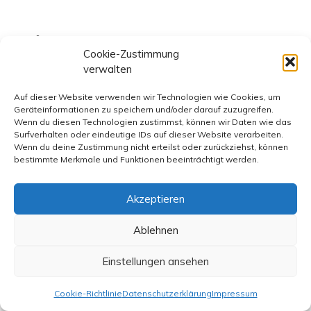
Es ist alles gesagt, nur noch
Cookie-Zustimmung
nicht von jedem
verwalten
Auf dieser Website verwenden wir Technologien wie Cookies, um
Geräteinformationen zu speichern und/oder darauf zuzugreifen.
Zu: „Woodstock war kein Wonderland“, FR-Titel vom 15.
Wenn du diesen Technologien zustimmst, können wir Daten wie das
August
Surfverhalten oder eindeutige IDs auf dieser Website verarbeiten.
Wenn du deine Zustimmung nicht erteilst oder zurückziehst, können
bestimmte Merkmale und Funktionen beeinträchtigt werden.
Die ersten fünf Seiten einer Tageszeitung zu dem
Jubiläum, da fällt einem nur Karl Valentin ein: Es ist schon
Akzeptieren
alles gesagt, nur noch nicht von allen. Bevor Harry Nutt
seinen stimmigen Kommentar zu dem Ereignis
Ablehnen
veröffentlichte, hatte Arno Widmann seine kritische
Haltung wie auch das Spiegel-Feuilleton unter Verweis
Einstellungen ansehen
auf die schiere zeitliche Nähe zu den Manson-Morden in
Cookie-Richtlinie
Datenschutzerklärung
Impressum
dem tausende Kilometer entfernten Kalifornien betont.