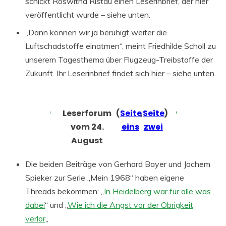
schickt Roswitha Ristau einen Leserinbrief, der hier
veröffentlicht wurde – siehe unten.
„Dann können wir ja beruhigt weiter die
Luftschadstoffe einatmen“, meint Friedhilde Scholl zu
unserem Tagesthema über Flugzeug-Treibstoffe der
Zukunft. Ihr Leserinbrief findet sich hier – siehe unten.
Leserforum
(
Seite
,
Seite
)
vom 24.
eins
zwei
August
Die beiden Beiträge von Gerhard Bayer und Jochem
Spieker zur Serie „Mein 1968“ haben eigene
Threads bekommen: „
In Heidelberg war für alle was
dabei
“ und „
Wie ich die Angst vor der Obrigkeit
verlor
„