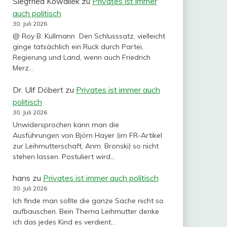
Siegfried Kowallek
zu
Privates ist immer
auch politisch
30. Juli 2026
@ Roy B. Kullmann Den Schlusssatz, vielleicht
ginge tatsächlich ein Ruck durch Partei,
Regierung und Land, wenn auch Friedrich
Merz…
Dr. Ulf Döbert
zu
Privates ist immer auch
politisch
30. Juli 2026
Unwidersprochen kann man die
Ausführungen von Björn Hayer (im FR-Artikel
zur Leihmutterschaft, Anm. Bronski) so nicht
stehen lassen. Postuliert wird…
hans
zu
Privates ist immer auch politisch
30. Juli 2026
Ich finde man sollte die ganze Sache nicht so
aufbauschen. Bein Thema Leihmutter denke
ich das jedes Kind es verdient…