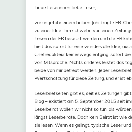
Liebe Leserinnen, liebe Leser,
vor ungefähr einem halben Jahr fragte FR-Che
zu einer Idee: Ihm schwebe vor, einen Zeitung
Lesern der FR besetzt werden und die FR kritis
hielt das sofort für eine wundervolle Idee, auc
Chefredakteur keineswegs entging, sofort die F
von Mitsprache. Nichts anderes leistet das tä
beide von mir betreut werden. Jeder Leserbrie
Wertschätzung für diese Zeitung, und er ist eb
Leserbriefseiten gibt es, seit es Zeitungen g
Blog – existiert am 5. September 2015 seit 
Leserbeirat wollen wir nicht so tun, als würd
längst Leserbeiräte. Doch kein Beirat ist wie 
sie lesen. Wenn es gelingt, typische Leser und