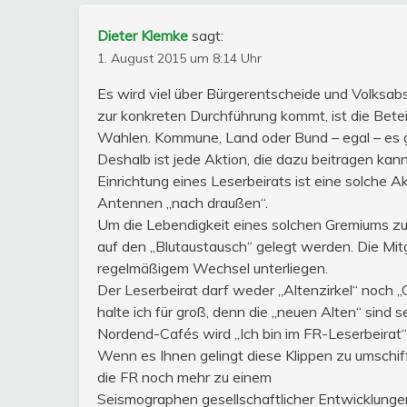
Dieter Klemke
sagt:
1. August 2015 um 8:14 Uhr
Es wird viel über Bürgerentscheide und Volksab
zur konkreten Durchführung kommt, ist die Bete
Wahlen. Kommune, Land oder Bund – egal – es 
Deshalb ist jede Aktion, die dazu beitragen kan
Einrichtung eines Leserbeirats ist eine solche A
Antennen „nach draußen“.
Um die Lebendigkeit eines solchen Gremiums zu
auf den „Blutaustausch“ gelegt werden. Die Mitg
regelmäßigem Wechsel unterliegen.
Der Leserbeirat darf weder „Altenzirkel“ noch „
halte ich für groß, denn die „neuen Alten“ sind s
Nordend-Cafés wird „Ich bin im FR-Leserbeirat“ e
Wenn es Ihnen gelingt diese Klippen zu umschiff
die FR noch mehr zu einem
Seismographen gesellschaftlicher Entwicklung