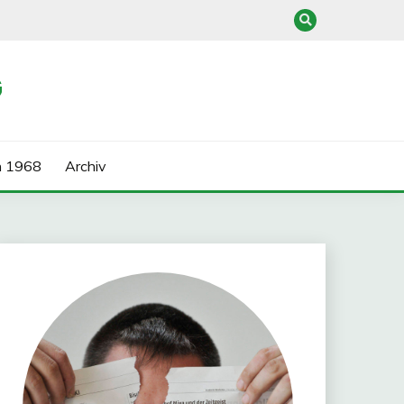
G
n 1968
Archiv