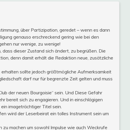
stimmung, über Partizipation, geredet – wenn es dann
iligung genauso erschreckend gering wie bei den
gehen nur wenige, zu wenige!
n, dass dieser Zustand sich ändert, zu begrüßen. Die
ktion, denn damit erhält die Redaktion neue, zusätzliche
 erhalten sollte jedoch größtmögliche Aufmerksamkeit
liedschaft darf nur für begrenzte Zeit gelten und muss
Club der neuen Bourgoisie“ sein. Und Diese Gefahr
ehr bereit sich zu engagieren. Und in einschlägigen
in imageträchtiger Titel sein.
en wird der Leserbeirat ein tolles Instrument sein um
en zu machen um sowohl Impulse wie auch Weckrufe