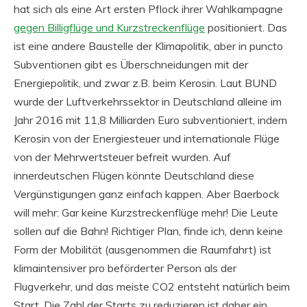
hat sich als eine Art ersten Pflock ihrer Wahlkampagne
gegen Billigflüge und Kurzstreckenflüge
positioniert. Das
ist eine andere Baustelle der Klimapolitik, aber in puncto
Subventionen gibt es Überschneidungen mit der
Energiepolitik, und zwar z.B. beim Kerosin. Laut BUND
wurde der Luftverkehrssektor in Deutschland alleine im
Jahr 2016 mit 11,8 Milliarden Euro subventioniert, indem
Kerosin von der Energiesteuer und internationale Flüge
von der Mehrwertsteuer befreit wurden. Auf
innerdeutschen Flügen könnte Deutschland diese
Vergünstigungen ganz einfach kappen. Aber Baerbock
will mehr: Gar keine Kurzstreckenflüge mehr! Die Leute
sollen auf die Bahn! Richtiger Plan, finde ich, denn keine
Form der Mobilität (ausgenommen die Raumfahrt) ist
klimaintensiver pro beförderter Person als der
Flugverkehr, und das meiste CO2 entsteht natürlich beim
Start. Die Zahl der Starts zu reduzieren ist daher ein