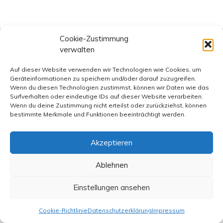
Cookie-Zustimmung
verwalten
Verwandte Themen
Auf dieser Website verwenden wir Technologien wie Cookies, um
Geräteinformationen zu speichern und/oder darauf zuzugreifen.
Wenn du diesen Technologien zustimmst, können wir Daten wie das
Surfverhalten oder eindeutige IDs auf dieser Website verarbeiten.
Schlagseite
Wenn du deine Zustimmung nicht erteilst oder zurückziehst, können
Privates ist immer auch politisch
bestimmte Merkmale und Funktionen beeinträchtigt werden.
22. Juli 2026
Bronski
Akzeptieren
Ablehnen
Schlagseite
Kalkulierte Signale gegen die Sicherheit
Einstellungen ansehen
Europas
Cookie-Richtlinie
Datenschutzerklärung
Impressum
6. Juni 2026
Bronski