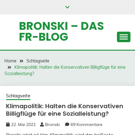
Skip
to
content
BRONSKI – DAS
FR-BLOG
Home
Schlagseite
Klimapolitik: Halten die Konservativen Billigflüge für eine
Sozialleistung?
Schlagseite
Klimapolitik: Halten die Konservativen
Billigflüge für eine Sozialleistung?
22. Mai 2021
Bronski
69 Kommentare
Bereits jetzt ist klar: Klimapolitik wird das heißeste