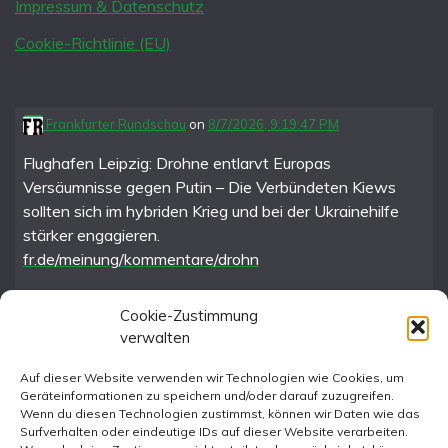
Impressum & Datenschutz
Cookie-Richtlinie (EU)
Frankfurter Rundschau
on
8/7/2026, 9:19:47 PM
Flughafen Leipzig: Drohne entlarvt Europas
Versäumnisse gegen Putin – Die Verbündeten Kiews
sollten sich im hybriden Krieg und bei der Ukrainehilfe
stärker engagieren.
fr.de/meinung/kommentare/drohn
Cookie-Zustimmung
verwalten
FR im Fediverse
Auf dieser Website verwenden wir Technologien wie Cookies, um
Geräteinformationen zu speichern und/oder darauf zuzugreifen.
Instagram
Wenn du diesen Technologien zustimmst, können wir Daten wie das
Surfverhalten oder eindeutige IDs auf dieser Website verarbeiten.