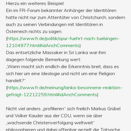
Hierzu ein weiteres Beispiel:
Ein im FR-Forum bekannter Anhänger der Identitären
hatte nicht nur zum Attentäter von Christchurch, sondern
auch zu seinen Verbindungen mit Identitären in
Österreich nichts zu sagen.
(
https://www.fr.de/politik/spur-fuehrt-nach-tuebingen-
12104977.html#idAnchComments
)
Das entsetzliche Massaker in Sri Lanka war ihm
dagegen folgende Bemerkung wert:
„Wann macht sich endlich die Erkenntnis breit, dass es
sich hier um eine Ideologie und nicht um eine Religion
handelt?“
(
https://www.fr.de/meinung/lanka-besonnene-reaktion-
gefragt-12212259.html#idAnchComments
)
Nicht viel anders „profilieren“ sich freilich Markus Grübel
und Volker Kauder aus der CDU, wenn sie über
„wachsende Christenverfolgung weltweit“
philosophieren und dabei offenbar gezielt die Tatsache