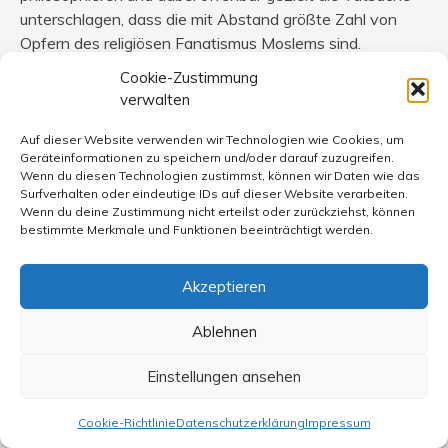
unterschlagen, dass die mit Abstand größte Zahl von
Opfern des religiösen Fanatismus Moslems sind.
Es stellt sich die Frage, wie weit diese Politiker mit solch
Cookie-Zustimmung
unsäglichen Bemerkungen nicht nur Opfer, sondern auch
verwalten
Erzeuger von „Echoblasen“ sind.
Auf dieser Website verwenden wir Technologien wie Cookies, um
Geräteinformationen zu speichern und/oder darauf zuzugreifen.
Der folgenden Bemerkung von Stephan Hebel kann ich
Wenn du diesen Technologien zustimmst, können wir Daten wie das
nur voll und ganz zustimmen: „Wer den Medien vorwirft,
Surfverhalten oder eindeutige IDs auf dieser Website verarbeiten.
zu nah an der Macht zu sein, sollte es den Mächtigen
Wenn du deine Zustimmung nicht erteilst oder zurückziehst, können
bestimmte Merkmale und Funktionen beeinträchtigt werden.
erst recht nicht allein überlassen, wie ihr öffentliches Bild
aussieht.“
Und wenn ich höre, dass eine Bundeskanzlerin in spe, die
Akzeptieren
mit geradezu unfassbarer Unbedarftheit und
Unbelehrbarkeit ihr reaktionäres Weltbild öffentlich zur
Ablehnen
Schau stellt, „die Richtung bejubelt“, kann mir nur schlecht
Einstellungen ansehen
werden.
Schließlich handelt es sich um nichts anderes als um die
Cookie-Richtlinie
Datenschutzerklärung
Impressum
Ausschaltung des Journalismus als „vierter Gewalt“ mit