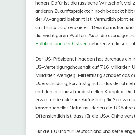
haben. Dafür ist die russische Wirtschaft viel 
anderen Zukunftsprojekten noch bedeckt hält 
der Awangard bekannt ist. Vermutlich plant er, 
um Trump zu provozieren. Desinformation und 
die wichtigeren Waffen. Auch die ständigen r
Baltikum und der Ostsee
gehören zu dieser Tak
Der US-Präsident hingegen hat durchaus ein I
US-Verteidgungshaushalt auf 716 Milliarden 
Milliarden weniger). Mittelfristig schadet da
Überschuldung, kurzfristig nutzt das der ohn
und dem militärisch-industriellen Komplex. Die F
erwartende nukleare Aufrüstung fließen wird u
konventioneller Natur, mit denen die USA ihr
Offensichtlich ist, dass für die USA China verst
Für die EU und für Deutschland und seine enge