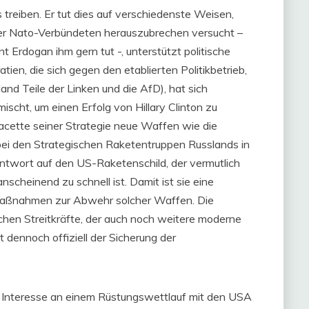
s treiben. Er tut dies auf verschiedenste Weisen,
 der Nato-Verbündeten herauszubrechen versucht –
nt Erdogan ihm gern tut -, unterstützt politische
en, die sich gegen den etablierten Politikbetrieb,
d Teile der Linken und die AfD), hat sich
cht, um einen Erfolg von Hillary Clinton zu
Facette seiner Strategie neue Waffen wie die
bei den Strategischen Raketentruppen Russlands in
e Antwort auf den US-Raketenschild, der vermutlich
nscheinend zu schnell ist. Damit ist sie eine
 Maßnahmen zur Abwehr solcher Waffen. Die
hen Streitkräfte, der auch noch weitere moderne
 dennoch offiziell der Sicherung der
s Interesse an einem Rüstungswettlauf mit den USA