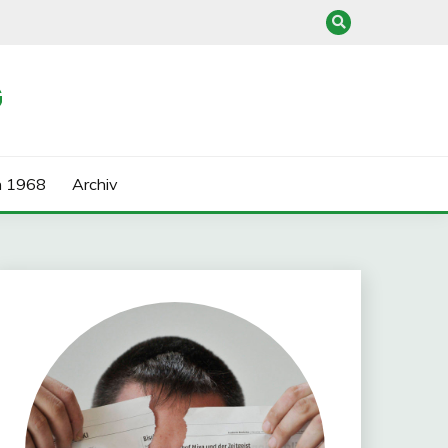
G
n 1968
Archiv