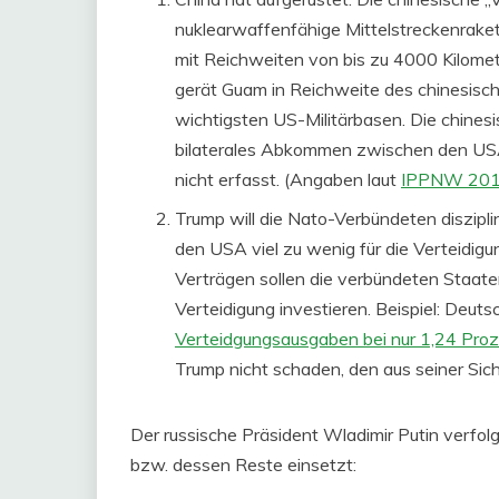
nuklearwaffenfähige Mittelstreckenrak
mit Reichweiten von bis zu 4000 Kilomet
gerät Guam in Reichweite des chinesisc
wichtigsten US-Militärbasen. Die chines
bilaterales Abkommen zwischen den USA
nicht erfasst. (Angaben laut
IPPNW 20
Trump will die Nato-Verbündeten diszipli
den USA viel zu wenig für die Verteidigu
Verträgen sollen die verbündeten Staate
Verteidigung investieren. Beispiel: Deuts
Verteidgungsausgaben bei nur 1,24 Pro
Trump nicht schaden, den aus seiner Si
Der russische Präsident Wladimir Putin verfolg
bzw. dessen Reste einsetzt: