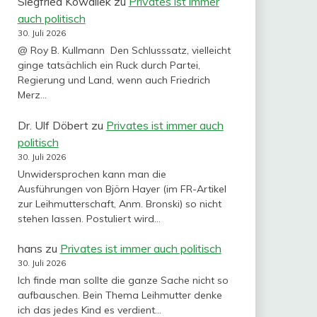
Siegfried Kowallek
zu
Privates ist immer
auch politisch
30. Juli 2026
@ Roy B. Kullmann Den Schlusssatz, vielleicht
ginge tatsächlich ein Ruck durch Partei,
Regierung und Land, wenn auch Friedrich
Merz…
Dr. Ulf Döbert
zu
Privates ist immer auch
politisch
30. Juli 2026
Unwidersprochen kann man die
Ausführungen von Björn Hayer (im FR-Artikel
zur Leihmutterschaft, Anm. Bronski) so nicht
stehen lassen. Postuliert wird…
hans
zu
Privates ist immer auch politisch
30. Juli 2026
Ich finde man sollte die ganze Sache nicht so
aufbauschen. Bein Thema Leihmutter denke
ich das jedes Kind es verdient…