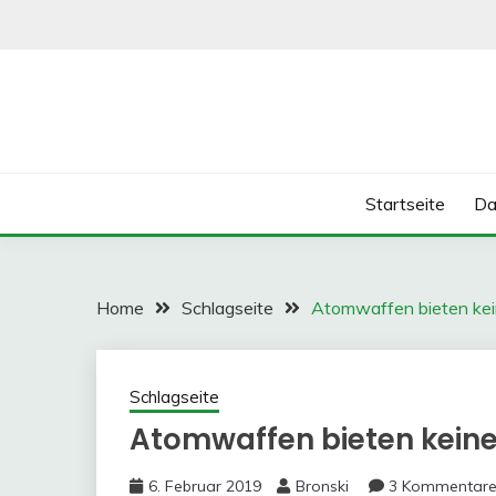
Skip
to
content
Startseite
Da
Home
Schlagseite
Atomwaffen bieten ke
Schlagseite
Atomwaffen bieten keine
6. Februar 2019
Bronski
3 Kommentar