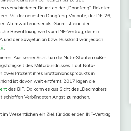
eten verschiedener Bauarten der „Dongfeng“-Raketen
ern. Mit der neuesten Dongfeng-Variante, der DF-26,
hen Atomwaffenarsenals. Guam ist eine der
ische Bewaffnung wird vom INF-Vertrag, der ein
 und der Sowjetunion bzw. Russland war, jedoch
18
.)
nieren. Aus seiner Sicht tun die Nato-Staaten außer
ngsfähigkeit des Militärbündnisses. Laut Nato-
n zwei Prozent ihres Bruttoinlandsprodukts in
chland ist davon weit entfernt. 2017 lagen die
zent
des BIP. Da kann es aus Sicht des „Dealmakers“
cht schlaffen Verbündeten Angst zu machen.
t im Wesentlichen ein Ziel, für das er den INF-Vertrag