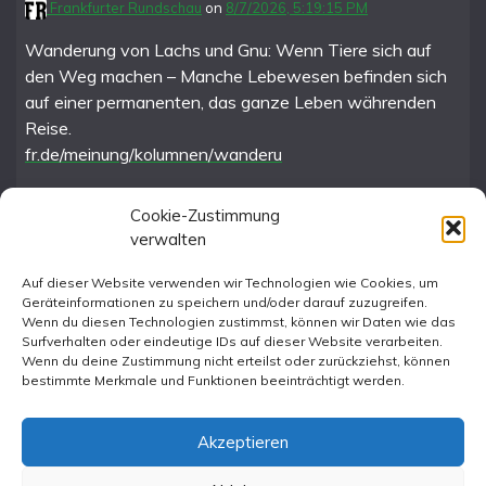
Frankfurter Rundschau
on
8/7/2026, 5:19:15 PM
Wanderung von Lachs und Gnu: Wenn Tiere sich auf
den Weg machen – Manche Lebewesen befinden sich
auf einer permanenten, das ganze Leben währenden
Reise.
fr.de/meinung/kolumnen/wanderu
Cookie-Zustimmung
verwalten
FR im Fediverse
Auf dieser Website verwenden wir Technologien wie Cookies, um
Geräteinformationen zu speichern und/oder darauf zuzugreifen.
Instagram
Wenn du diesen Technologien zustimmst, können wir Daten wie das
Surfverhalten oder eindeutige IDs auf dieser Website verarbeiten.
Wenn du deine Zustimmung nicht erteilst oder zurückziehst, können
bestimmte Merkmale und Funktionen beeinträchtigt werden.
Akzeptieren