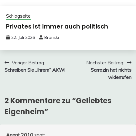
Schlagseite
Privates ist immer auch politisch
22. Juli 2026
Bronski
Beitragsnavigation
Voriger Beitrag:
Nächster Beitrag:
Schreiben Sie „Ihrem“ AKW!
Sarrazin hat nichts
widerrufen
2 Kommentare zu “
Geliebtes
Eigenheim
”
Agent 2010
sagt: