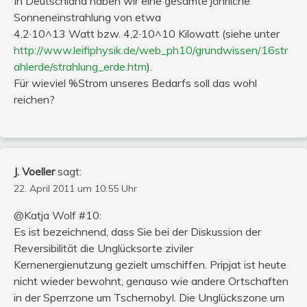
In Deutschland haben wir eine gesamte jährliche
Sonneneinstrahlung von etwa
4,2·10^13 Watt bzw. 4,2·10^10 Kilowatt (siehe unter
http://www.leifiphysik.de/web_ph10/grundwissen/16str
ahlerde/strahlung_erde.htm
).
Für wieviel %Strom unseres Bedarfs soll das wohl
reichen?
J. Voeller
sagt:
22. April 2011 um 10:55 Uhr
@Katja Wolf #10:
Es ist bezeichnend, dass Sie bei der Diskussion der
Reversibilität die Unglücksorte ziviler
Kernenergienutzung gezielt umschiffen. Pripjat ist heute
nicht wieder bewohnt, genauso wie andere Ortschaften
in der Sperrzone um Tschernobyl. Die Unglückszone um