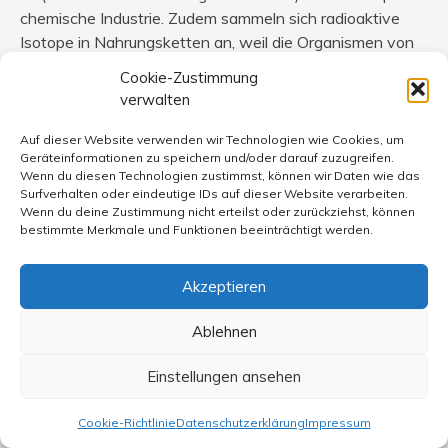
chemische Industrie. Zudem sammeln sich radioaktive
Isotope in Nahrungsketten an, weil die Organismen von
Lebenwesen zwischen radioaktiven und stabilen
Cookie-Zustimmung
Isotopen nicht unterscheiden können, was vor allem
verwalten
dann ein Problem ist, wenn das stabile Isotop
lebensnotwendig ist und das entsprechende Element
Auf dieser Website verwenden wir Technologien wie Cookies, um
Geräteinformationen zu speichern und/oder darauf zuzugreifen.
deshalb in großen Mengen im Körper akkumuliert wird.
Wenn du diesen Technologien zustimmst, können wir Daten wie das
Diese Problematik gibt es bei chemischen Giften nicht.
Surfverhalten oder eindeutige IDs auf dieser Website verarbeiten.
Wenn du deine Zustimmung nicht erteilst oder zurückziehst, können
bestimmte Merkmale und Funktionen beeinträchtigt werden.
Akzeptieren
Katja Wolf
sagt:
22. April 2011 um 12:15 Uhr
Ablehnen
@ hans:
Einstellungen ansehen
zum Vergleich:
Die Sonne erbringt in Deutschland im Jahr etwa eine
Cookie-Richtlinie
Datenschutzerklärung
Impressum
Arbeit von 4,2·10^13 Watt·Jahr.