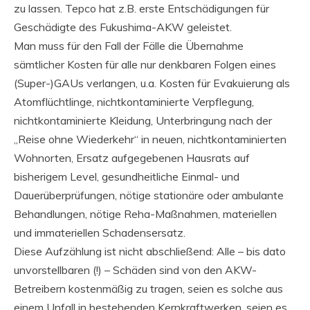
zu lassen. Tepco hat z.B. erste Entschädigungen für
Geschädigte des Fukushima-AKW geleistet.
Man muss für den Fall der Fälle die Übernahme
sämtlicher Kosten für alle nur denkbaren Folgen eines
(Super-)GAUs verlangen, u.a. Kosten für Evakuierung als
Atomflüchtlinge, nichtkontaminierte Verpflegung,
nichtkontaminierte Kleidung, Unterbringung nach der
„Reise ohne Wiederkehr“ in neuen, nichtkontaminierten
Wohnorten, Ersatz aufgegebenen Hausrats auf
bisherigem Level, gesundheitliche Einmal- und
Dauerüberprüfungen, nötige stationäre oder ambulante
Behandlungen, nötige Reha-Maßnahmen, materiellen
und immateriellen Schadensersatz.
Diese Aufzählung ist nicht abschließend: Alle – bis dato
unvorstellbaren (!) – Schäden sind von den AKW-
Betreibern kostenmäßig zu tragen, seien es solche aus
einem Unfall in bestehenden Kernkraftwerken, seien es