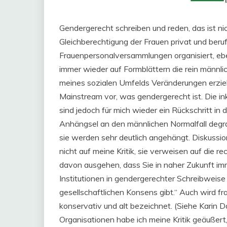
Gendergerecht schreiben und reden, das ist nich
Gleichberechtigung der Frauen privat und beruf
Frauenpersonalversammlungen organisiert, eb
immer wieder auf Formblättern die rein männli
meines sozialen Umfelds Veränderungen erzielt.
Mainstream vor, was gendergerecht ist. Die in
sind jedoch für mich wieder ein Rückschritt i
Anhängsel an den männlichen Normalfall degrad
sie werden sehr deutlich angehängt. Diskussi
nicht auf meine Kritik, sie verweisen auf die 
davon ausgehen, dass Sie in naher Zukunft imm
Institutionen in gendergerechter Schreibweis
gesellschaftlichen Konsens gibt.“ Auch wird frau
konservativ und alt bezeichnet. (Siehe Karin D
Organisationen habe ich meine Kritik geäußert, m