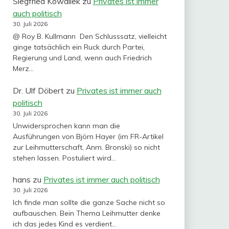
Siegfried Kowallek
zu
Privates ist immer
auch politisch
30. Juli 2026
@ Roy B. Kullmann Den Schlusssatz, vielleicht
ginge tatsächlich ein Ruck durch Partei,
Regierung und Land, wenn auch Friedrich
Merz…
Dr. Ulf Döbert
zu
Privates ist immer auch
politisch
30. Juli 2026
Unwidersprochen kann man die
Ausführungen von Björn Hayer (im FR-Artikel
zur Leihmutterschaft, Anm. Bronski) so nicht
stehen lassen. Postuliert wird…
hans
zu
Privates ist immer auch politisch
30. Juli 2026
Ich finde man sollte die ganze Sache nicht so
aufbauschen. Bein Thema Leihmutter denke
ich das jedes Kind es verdient…