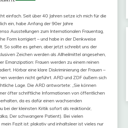
t einfach. Seit über 40 Jahren setze ich mich für die
lich ein, habe Anfang der 90er Jahre
enso Ausstellungen zum Internationalen Frauentag,
che Form korrigiert – und habe in der Denkweise
 So sollte es gehen, aber jetzt schreibt uns der
klusiven Zeichen werden als Allheilmittel angesehen,
n der Emanzipation: Frauen werden zu einem reinen
iert. Hörbar eine klare Diskriminierung der Frauen –
onen werden nicht geführt. ARD und ZDF äußern sich
rechtliche Lage. Die ARD antwortete: „Sie können
er öfter schriftliche Informationen von öffentlichen
e erhalten, da es dafür einen wachsenden
 bei der kleinsten Kritik sofort als reaktionär,
alka, Der schwangere Patient). Bei vielen
ein Fazit ist: plakativ und inhaltsleer ist vieles nur