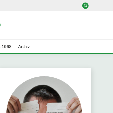
G
n 1968
Archiv