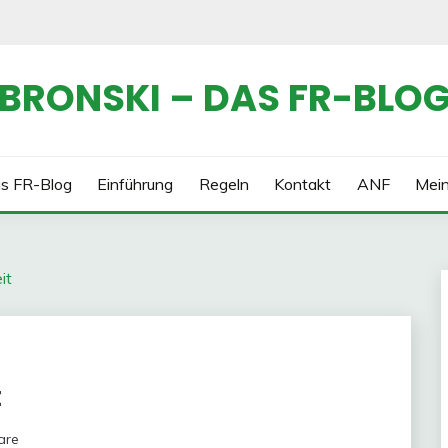
BRONSKI – DAS FR-BLO
s FR-Blog
Einführung
Regeln
Kontakt
ANF
Mei
it
t
are