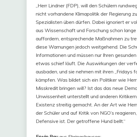
„Herr Lindner (FDP), will den Schülern rundwe
nicht vorhandene Klimapolitik der Regierung zu 
Spezialisten üben dürfen. Dabei ignoriert er vo
aus Wissenschaft und Forschung schon lange v
auffordern, entsprechende Maßnahmen zu treffe
diese Warnungen jedoch weitgehend. Die Schüle
Informationen und müssen nur Ihren gesunde
etwas schief läuft. Die Auswirkungen der verf
ausbaden, und sie nehmen mit ihren „Fridays fo
kämpfen. Was bildet sich ein Politiker wie Herr L
Misskredit bringen will? Ist das das neue Demo
Unwissenheit unterstellt und anderen Kritiker
Existenz streitig gemacht. An der Art wie Herr
der Schüler und auf Kritik von NGO’s reagieren,
Defensive ist. Der getroffene Hund bellt.“
Erwin Rau
aus Ehringshausen: