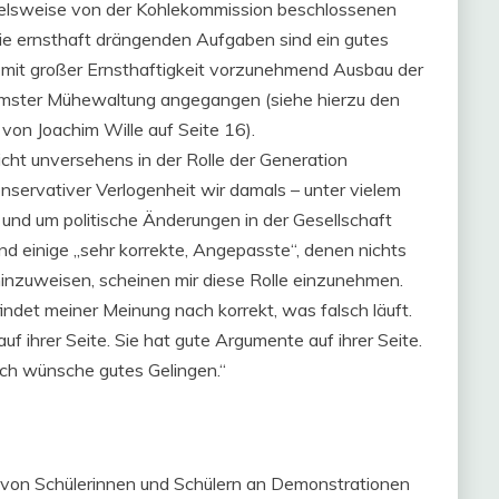
ielsweise von der Kohlekommission beschlossenen
die ernsthaft drängenden Aufgaben sind ein gutes
r mit großer Ernsthaftigkeit vorzunehmend Ausbau der
mster Mühewaltung angegangen (siehe hierzu den
von Joachim Wille auf Seite 16).
icht unversehens in der Rolle der Generation
nservativer Verlogenheit wir damals – unter vielem
 und um politische Änderungen in der Gesellschaft
und einige „sehr korrekte, Angepasste“, denen nichts
hinzuweisen, scheinen mir diese Rolle einzunehmen.
ndet meiner Meinung nach korrekt, was falsch läuft.
f ihrer Seite. Sie hat gute Argumente auf ihrer Seite.
 Ich wünsche gutes Gelingen.“
e von Schülerinnen und Schülern an Demonstrationen