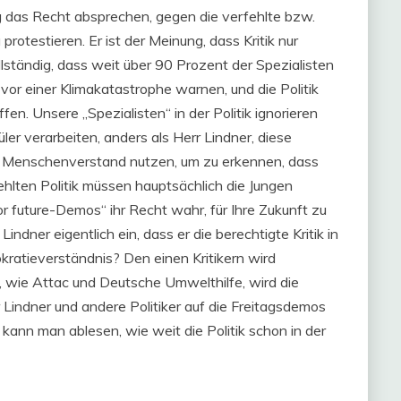
g das Recht absprechen, gegen die verfehlte bzw.
protestieren. Er ist der Meinung, dass Kritik nur
llständig, dass weit über 90 Prozent der Spezialisten
or einer Klimakatastrophe warnen, und die Politik
n. Unsere „Spezialisten“ in der Politik ignorieren
r verarbeiten, anders als Herr Lindner, diese
n Menschenverstand nutzen, um zu erkennen, dass
ehlten Politik müssen hauptsächlich die Jungen
r future-Demos“ ihr Recht wahr, für Ihre Zukunft zu
indner eigentlich ein, dass er die berechtigte Kritik in
kratieverständnis? Den einen Kritikern wird
n, wie Attac und Deutsche Umwelthilfe, wird die
 Lindner und andere Politiker auf die Freitagsdemos
 kann man ablesen, wie weit die Politik schon in der