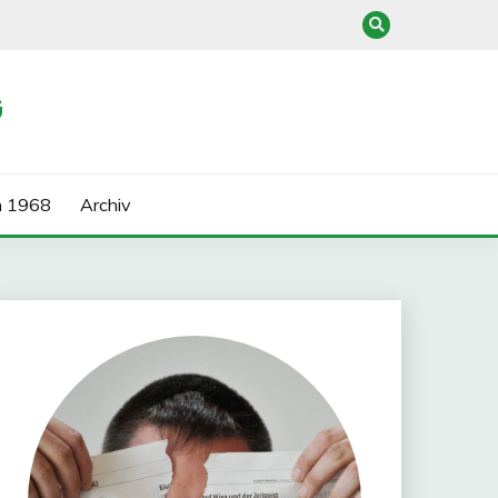
G
n 1968
Archiv