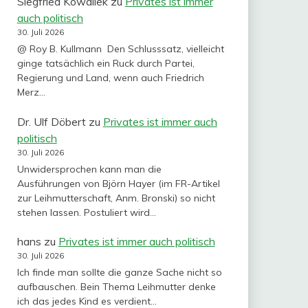
Siegfried Kowallek
zu
Privates ist immer
auch politisch
30. Juli 2026
@ Roy B. Kullmann Den Schlusssatz, vielleicht
ginge tatsächlich ein Ruck durch Partei,
Regierung und Land, wenn auch Friedrich
Merz…
Dr. Ulf Döbert
zu
Privates ist immer auch
politisch
30. Juli 2026
Unwidersprochen kann man die
Ausführungen von Björn Hayer (im FR-Artikel
zur Leihmutterschaft, Anm. Bronski) so nicht
stehen lassen. Postuliert wird…
hans
zu
Privates ist immer auch politisch
30. Juli 2026
Ich finde man sollte die ganze Sache nicht so
aufbauschen. Bein Thema Leihmutter denke
ich das jedes Kind es verdient…