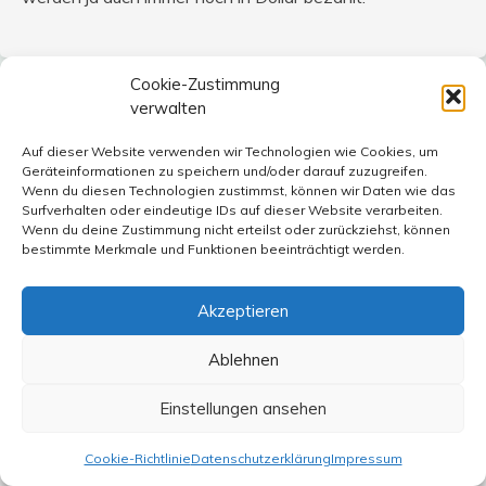
Cookie-Zustimmung
verwalten
Max Wedell
sagt:
14. Dezember 2010 um 18:26 Uhr
Auf dieser Website verwenden wir Technologien wie Cookies, um
Geräteinformationen zu speichern und/oder darauf zuzugreifen.
Es wurde angesprochen, daß es das Problem deutscher
Wenn du diesen Technologien zustimmst, können wir Daten wie das
Exportüberschüsse gibt… was ich nun erheiternd finde,
Surfverhalten oder eindeutige IDs auf dieser Website verarbeiten.
ist, wenn jene Deutschen, die diese Exportüberschüsse
Wenn du deine Zustimmung nicht erteilst oder zurückziehst, können
bestimmte Merkmale und Funktionen beeinträchtigt werden.
kritisieren, gleichzeitig das altbekannte „Deutschland
profitiert doch vom Euro und das sollte doch so bleiben“
aus ihrem weiteren Repertoire holen.
Akzeptieren
Ablehnen
Wären die Wechelkurse zwischen den Ländern frei,
würde die Währung der Überschußländer in Relation zur
Einstellungen ansehen
Währung der Importländer im Wert steigen, was den
Export drosselt und die Exportüberschüsse reduziert. Mit
Cookie-Richtlinie
Datenschutzerklärung
Impressum
anderen Worten, das Problem der ungleichgewichtigen