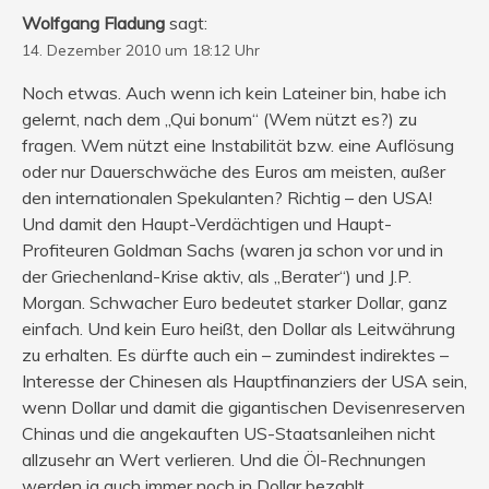
Wolfgang Fladung
sagt:
14. Dezember 2010 um 18:12 Uhr
Noch etwas. Auch wenn ich kein Lateiner bin, habe ich
gelernt, nach dem „Qui bonum“ (Wem nützt es?) zu
fragen. Wem nützt eine Instabilität bzw. eine Auflösung
oder nur Dauerschwäche des Euros am meisten, außer
den internationalen Spekulanten? Richtig – den USA!
Und damit den Haupt-Verdächtigen und Haupt-
Profiteuren Goldman Sachs (waren ja schon vor und in
der Griechenland-Krise aktiv, als „Berater“) und J.P.
Morgan. Schwacher Euro bedeutet starker Dollar, ganz
einfach. Und kein Euro heißt, den Dollar als Leitwährung
zu erhalten. Es dürfte auch ein – zumindest indirektes –
Interesse der Chinesen als Hauptfinanziers der USA sein,
wenn Dollar und damit die gigantischen Devisenreserven
Chinas und die angekauften US-Staatsanleihen nicht
allzusehr an Wert verlieren. Und die Öl-Rechnungen
werden ja auch immer noch in Dollar bezahlt.