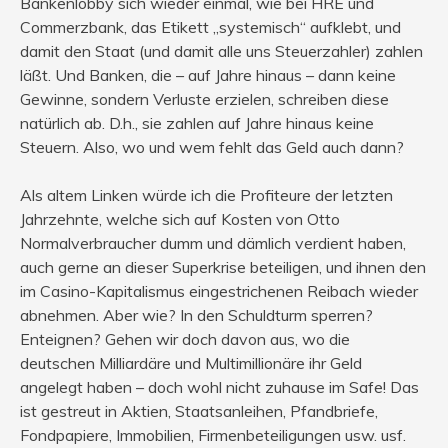
Bankenlobby sich wieder einmal, wie bei HRE und
Commerzbank, das Etikett „systemisch“ aufklebt, und
damit den Staat (und damit alle uns Steuerzahler) zahlen
läßt. Und Banken, die – auf Jahre hinaus – dann keine
Gewinne, sondern Verluste erzielen, schreiben diese
natürlich ab. D.h., sie zahlen auf Jahre hinaus keine
Steuern. Also, wo und wem fehlt das Geld auch dann?
Als altem Linken würde ich die Profiteure der letzten
Jahrzehnte, welche sich auf Kosten von Otto
Normalverbraucher dumm und dämlich verdient haben,
auch gerne an dieser Superkrise beteiligen, und ihnen den
im Casino-Kapitalismus eingestrichenen Reibach wieder
abnehmen. Aber wie? In den Schuldturm sperren?
Enteignen? Gehen wir doch davon aus, wo die
deutschen Milliardäre und Multimillionäre ihr Geld
angelegt haben – doch wohl nicht zuhause im Safe! Das
ist gestreut in Aktien, Staatsanleihen, Pfandbriefe,
Fondpapiere, Immobilien, Firmenbeteiligungen usw. usf.