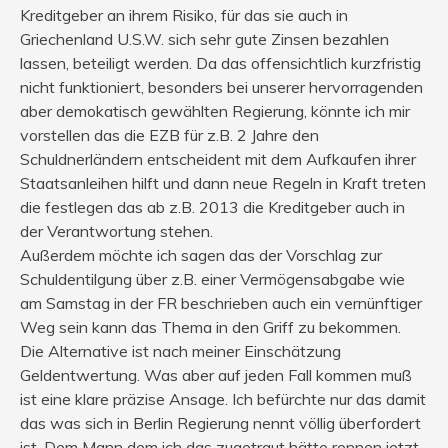
Kreditgeber an ihrem Risiko, für das sie auch in
Griechenland U.S.W. sich sehr gute Zinsen bezahlen
lassen, beteiligt werden. Da das offensichtlich kurzfristig
nicht funktioniert, besonders bei unserer hervorragenden
aber demokatisch gewählten Regierung, könnte ich mir
vorstellen das die EZB für z.B. 2 Jahre den
Schuldnerländern entscheident mit dem Aufkaufen ihrer
Staatsanleihen hilft und dann neue Regeln in Kraft treten
die festlegen das ab z.B. 2013 die Kreditgeber auch in
der Verantwortung stehen.
Außerdem möchte ich sagen das der Vorschlag zur
Schuldentilgung über z.B. einer Vermögensabgabe wie
am Samstag in der FR beschrieben auch ein vernünftiger
Weg sein kann das Thema in den Griff zu bekommen.
Die Alternative ist nach meiner Einschätzung
Geldentwertung. Was aber auf jeden Fall kommen muß
ist eine klare präzise Ansage. Ich befürchte nur das damit
das was sich in Berlin Regierung nennt völlig überfordert
ist. Dem Mann dem ich das zugetraut hätte rennen jetzt