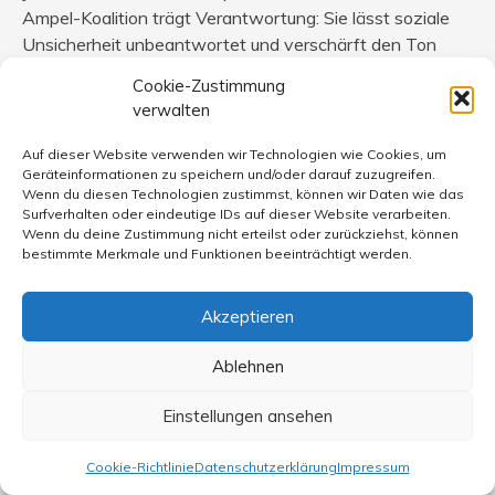
Ampel-Koalition trägt Verantwortung: Sie lässt soziale
Unsicherheit unbeantwortet und verschärft den Ton
gegen Flüchtlinge. Diese Strategie hat rechtsaußen
Cookie-Zustimmung
gestärkt, Rassismus salonfähig gehalten und damit der
verwalten
Demokratie geschadet.“
Auf dieser Website verwenden wir Technologien wie Cookies, um
Geräteinformationen zu speichern und/oder darauf zuzugreifen.
Sehe ich auch so.
Wenn du diesen Technologien zustimmst, können wir Daten wie das
Surfverhalten oder eindeutige IDs auf dieser Website verarbeiten.
Wenn du deine Zustimmung nicht erteilst oder zurückziehst, können
bestimmte Merkmale und Funktionen beeinträchtigt werden.
Robert Maxeiner
sagt:
Akzeptieren
22. Juni 2024 um 9:44 Uhr
Zum Leserbrief von Ralf-Michael Lübbers ‚Diese Politik
Ablehnen
gibt den Starken Vorfahrt‘
Einstellungen ansehen
Danke, Herr Lübbers, für diesen Leserbrief, der
differenziert und klar die Sache auf den Punkt bringt.
Cookie-Richtlinie
Datenschutzerklärung
Impressum
Er sollte in allen Foren erscheinen, ob im Internet, per