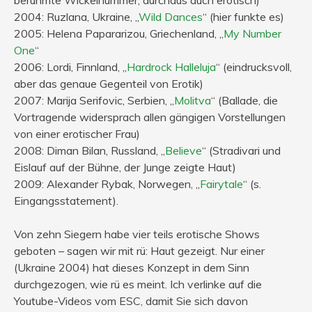
2004: Ruzlana, Ukraine, „
Wild Dances
“ (hier funkte es)
2005: Helena Papararizou, Griechenland, „
My Number
One
“
2006: Lordi, Finnland, „
Hardrock Halleluja
“ (eindrucksvoll,
aber das genaue Gegenteil von Erotik)
2007: Marija Serifovic, Serbien, „
Molitva
“ (Ballade, die
Vortragende widersprach allen gängigen Vorstellungen
von einer erotischer Frau)
2008: Diman Bilan, Russland, „
Believe
“ (Stradivari und
Eislauf auf der Bühne, der Junge zeigte Haut)
2009: Alexander Rybak, Norwegen, „
Fairytale
“ (s.
Eingangsstatement).
Von zehn Siegern habe vier teils erotische Shows
geboten – sagen wir mit rü: Haut gezeigt. Nur einer
(Ukraine 2004) hat dieses Konzept in dem Sinn
durchgezogen, wie rü es meint. Ich verlinke auf die
Youtube-Videos vom ESC, damit Sie sich davon