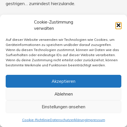
gestrigen… zumindest hierzulande.
Was die Zusammensetzung der Jury angeht, nun ja,
Cookie-Zustimmung
Spaß-Jury nannte man das doch anderswo, oder so
verwalten
ähnlich. Heutzutage fühlt sich ja jeder berufen, der
irgendwo für 2,50 € ein Grinsen hinterlassen hat, Pop zu
Auf dieser Website verwenden wir Technologien wie Cookies, um
bewerten. Damals gerade den Sandkasten verlassen,
Geräteinformationen zu speichern und/oder darauf zuzugreifen.
Wenn du diesen Technologien zustimmst, können wir Daten wie das
sitzen sie heute bei RTL und was weiß ich wo und
Surfverhalten oder eindeutige IDs auf dieser Website verarbeiten.
fangen dann an.
Wenn du deine Zustimmung nicht erteilst oder zurückziehst, können
bestimmte Merkmale und Funktionen beeinträchtigt werden.
Es sollten Stamm-Schreiberlinge, die Musik in Worte
fassen müssen, die Juroren sein
Akzeptieren
Ablehnen
Einstellungen ansehen
Max Wedell
sagt:
26. April 2010 um 22:35 Uhr
Cookie-Richtlinie
Datenschutzerklärung
Impressum
@maat,