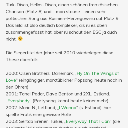
Turk-Disco, Hellas-Disco, einen schönen französischen
Chanson (Platz 8) und – man staune – einen sehr
politischen Song aus Bosnien-Herzegowina auf Platz 9.
Das Bild ist also deutlich komplexer, als rü es oben
zusammengefasst hat, aber rü schaut den ESC ja auch
nicht.
Die Siegertitel der Jahre seit 2010 wiederlegen diese
These ebenfalls.
2000: Olsen Brothers, Dänemark, „
Fly On The Wings of
Love
“ (eingängiger, marktüblicher Popsong, heute noch in
den Ohren)
2001: Tanel Padar, Dave Benton und 2XL, Estland,
„
Everybody
“ (Partysong, kennt heute keiner mehr)
2002: Marie N., Lettland, „
I Wanna
“ (s. Estland), hier
spielte Erotik eine gewisse Rolle
2003: Sertab Erener, Türkei, „
Everyway That I Can
“ (die
berühmte Wickelnummer, durchaus auch erotisch)