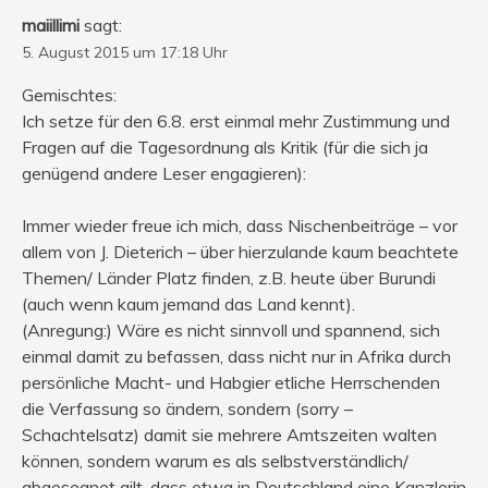
maiillimi
sagt:
5. August 2015 um 17:18 Uhr
Gemischtes:
Ich setze für den 6.8. erst einmal mehr Zustimmung und
Fragen auf die Tagesordnung als Kritik (für die sich ja
genügend andere Leser engagieren):
Immer wieder freue ich mich, dass Nischenbeiträge – vor
allem von J. Dieterich – über hierzulande kaum beachtete
Themen/ Länder Platz finden, z.B. heute über Burundi
(auch wenn kaum jemand das Land kennt).
(Anregung:) Wäre es nicht sinnvoll und spannend, sich
einmal damit zu befassen, dass nicht nur in Afrika durch
persönliche Macht- und Habgier etliche Herrschenden
die Verfassung so ändern, sondern (sorry –
Schachtelsatz) damit sie mehrere Amtszeiten walten
können, sondern warum es als selbstverständlich/
abgesegnet gilt, dass etwa in Deutschland eine Kanzlerin