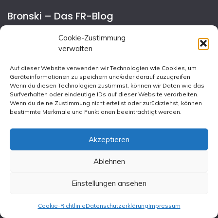
Bronski – Das FR-Blog
Cookie-Zustimmung
Kontakt
verwalten
Impressum & Datenschutz
Auf dieser Website verwenden wir Technologien wie Cookies, um
Cookie-Richtlinie (EU)
Geräteinformationen zu speichern und/oder darauf zuzugreifen.
Wenn du diesen Technologien zustimmst, können wir Daten wie das
Surfverhalten oder eindeutige IDs auf dieser Website verarbeiten.
Wenn du deine Zustimmung nicht erteilst oder zurückziehst, können
bestimmte Merkmale und Funktionen beeinträchtigt werden.
Frankfurter Rundschau
on
8/7/2026, 9:19:47 PM
Flughafen Leipzig: Drohne entlarvt Europas
Akzeptieren
Versäumnisse gegen Putin – Die Verbündeten Kiews
sollten sich im hybriden Krieg und bei der Ukrainehilfe
Ablehnen
stärker engagieren.
Einstellungen ansehen
fr.de/meinung/kommentare/drohn
Cookie-Richtlinie
Datenschutzerklärung
Impressum