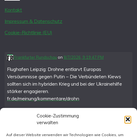
Kontakt
Impressum & Datenschutz
Cookie-Richtlinie (EU)
Frankfurter Rundschau
on
8/7/2026, 9:19:47 PM
Flughafen Leipzig: Drohne entlarvt Europas
Versäumnisse gegen Putin – Die Verbündeten Kiews
sollten sich im hybriden Krieg und bei der Ukrainehilfe
stärker engagieren.
fr.de/meinung/kommentare/drohn
Cookie-Zustimmung
verwalten
FR im Fediverse
Auf dieser Website verwenden wir Technologien wie Cookies, um