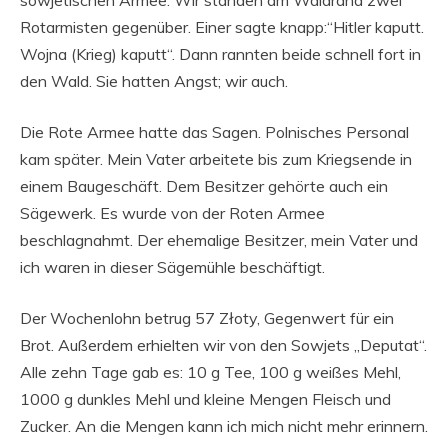
sowjetischen Armee. Wir standen am Waldrand zwei
Rotarmisten gegenüber. Einer sagte knapp:“Hitler kaputt.
Wojna (Krieg) kaputt“. Dann rannten beide schnell fort in
den Wald. Sie hatten Angst; wir auch.
Die Rote Armee hatte das Sagen. Polnisches Personal
kam später. Mein Vater arbeitete bis zum Kriegsende in
einem Baugeschäft. Dem Besitzer gehörte auch ein
Sägewerk. Es wurde von der Roten Armee
beschlagnahmt. Der ehemalige Besitzer, mein Vater und
ich waren in dieser Sägemühle beschäftigt.
Der Wochenlohn betrug 57 Złoty, Gegenwert für ein
Brot. Außerdem erhielten wir von den Sowjets „Deputat“.
Alle zehn Tage gab es: 10 g Tee, 100 g weißes Mehl,
1000 g dunkles Mehl und kleine Mengen Fleisch und
Zucker. An die Mengen kann ich mich nicht mehr erinnern.