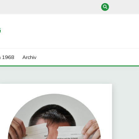
G
n 1968
Archiv