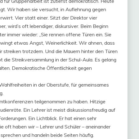
ür Gruppenarbeit ist zutiefst demokratisch. Heute
ngt. Wir haben sie versucht, in Auflehnung gegen
wirrt. Vier statt einer. Sitzt der Direktor vier
r, wird’s oft lebendiger, diskursiver. Beim Beginn
iter immer wieder: „Sie rennen offene Türen ein. Sie
hwingt etwas Angst, Weinerlichkeit. Wir ahnen, dass
r streiken trotzdem. Und die Mauern hinter den Türen
ot die Streikversammlung in der Schul-Aula. Es gelang
lten. Demokratische Öffentlichkeit gegen
Wahlfreiheiten in der Oberstufe, für gemeinsames
g.
samtkonferenzen teilgenommen zu haben. Hitzige
ienräte. Ein Lehrer ist meist diskussionsfreudig auf
orderungen. Ein Lichtblick. Er hat einen sehr
e oft haben wir – Lehrer und Schüler – aneinander
, sprechen und handeln beide Seiten häufig.