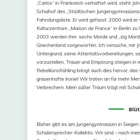
„Carlos“ in Frankreich verhaftet wird, steht J
Schulhof des „Städtischen Jungengymnasiums S
Fahndungsliste. Er wird gefasst. 2000 wird e
Kulturzentrum „Maison de France“ in Berlin zu 
2003 werden ihm sechs Morde und „zig Mordv
Griechenland vorgeworfen. Ich versuche, mir J
Untergrund, seine Attentatsvorbereitungen, sei
vorzustellen. Trauer und Empörung steigen in 
Rebellionsfrühling bringt auch dies hervor, da
grauenhafte Ironie! Wir traten an für mehr Me
Verbrechern. Mein süßer Traum trägt mit Schul
Blü
Bisher gibt es am Jungengymnasium in Siegen e
Schülersprecher-Kollektiv. Wir sind – nach me