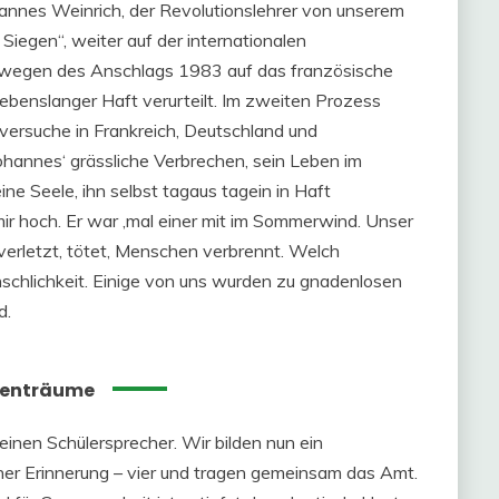
ohannes Weinrich, der Revolutionslehrer von unserem
iegen“, weiter auf der internationalen
r wegen des Anschlags 1983 auf das französische
lebenslanger Haft verurteilt. Im zweiten Prozess
ersuche in Frankreich, Deutschland und
ohannes‘ grässliche Verbrechen, sein Leben im
ne Seele, ihn selbst tagaus tagein in Haft
mir hoch. Er war ‚mal einer mit im Sommerwind. Unser
s verletzt, tötet, Menschen verbrennt. Welch
nschlichkeit. Einige von uns wurden zu gnadenlosen
d.
tenträume
inen Schülersprecher. Wir bilden nun ein
iner Erinnerung – vier und tragen gemeinsam das Amt.