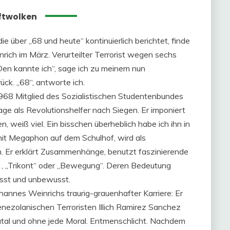
ftwolken
ie über „68 und heute“ kontinuierlich berichtet, finde
rich im März. Verurteilter Terrorist wegen sechs
Den kannte ich“, sage ich zu meinem nun
ück. „68“, antworte ich.
1968 Mitglied des Sozialistischen Studentenbundes
age als Revolutionshelfer nach Siegen. Er imponiert
hen, weiß viel. Ein bisschen überheblich habe ich ihn in
 mit Megaphon auf dem Schulhof, wird als
. Er erklärt Zusammenhänge, benutzt faszinierende
n“ , „Trikont“ oder „Bewegung“. Deren Bedeutung
usst und unbewusst.
ohannes Weinrichs traurig-grauenhafter Karriere: Er
venezolanischen Terroristen Illich Ramirez Sanchez
 brutal und ohne jede Moral. Entmenschlicht. Nachdem