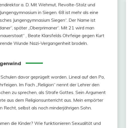
endirektor a. D. Mit Wehmut, Revolte-Stolz und
Jungengymnasium in Siegen. 68 ist mehr als eine
tisches Jungengymnasium Siegen“. Der Name ist
aner“, später „Oberprimaner“. Mit 21 wird man
enauerstaat“ , Beate Klarsfelds Ohrfeige gegen Kurt
wärende Wunde Nazi-Vergangenheit brodeln.
genwind
r Schulen davor geprügelt worden. Lineal auf den Po,
Ohrfeigen. Im Fach „Religion“ nennt der Lehrer den
chen zu sprechen, als Strafe Gottes. Sein Argument
ete aus dem Religionsunterricht aus. Mein empörter
n Recht, selbst als noch minderjährigen Sohn.
en die Kinder? Wie funktionieren Sexualität und