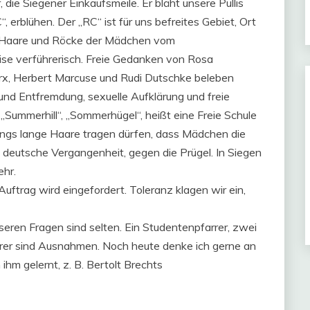
ie Siegener Einkaufsmeile. Er bläht unsere Pullis
, erblühen. Der „RC“ ist für uns befreites Gebiet, Ort
e Haare und Röcke der Mädchen vom
ise verführerisch. Freie Gedanken von Rosa
rx, Herbert Marcuse und Rudi Dutschke beleben
 und Entfremdung, sexuelle Aufklärung und freie
 „Summerhill“, „Sommerhügel“, heißt eine Freie Schule
ungs lange Haare tragen dürfen, dass Mädchen die
ie deutsche Vergangenheit, gegen die Prügel. In Siegen
ehr.
ftrag wird eingefordert. Toleranz klagen wir ein,
eren Fragen sind selten. Ein Studentenpfarrer, zwei
hrer sind Ausnahmen. Noch heute denke ich gerne an
 ihm gelernt, z. B. Bertolt Brechts