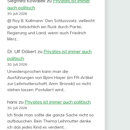
Siegfried Kowallek
zu
Privates ist immer
auch politisch
30. Juli 2026
@ Roy B. Kullmann Den Schlusssatz, vielleicht
ginge tatsächlich ein Ruck durch Partei,
Regierung und Land, wenn auch Friedrich
Merz…
Dr. Ulf Döbert
zu
Privates ist immer auch
politisch
30. Juli 2026
Unwidersprochen kann man die
Ausführungen von Björn Hayer (im FR-Artikel
zur Leihmutterschaft, Anm. Bronski) so nicht
stehen lassen. Postuliert wird…
hans
zu
Privates ist immer auch politisch
30. Juli 2026
Ich finde man sollte die ganze Sache nicht so
aufbauschen. Bein Thema Leihmutter denke
ich das jedes Kind es verdient…