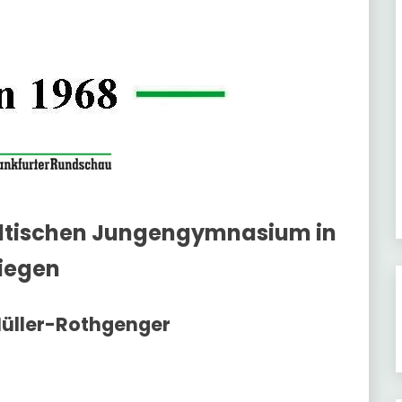
dtischen Jungengymnasium in
iegen
Müller-Rothgenger