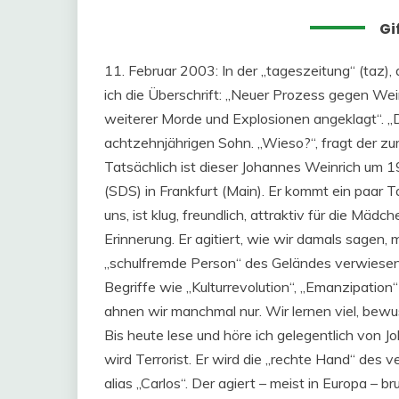
Gi
11. Februar 2003: In der „tageszeitung“ (taz), d
ich die Überschrift: „Neuer Prozess gegen Wein
weiterer Morde und Explosionen angeklagt“. „
achtzehnjährigen Sohn. „Wieso?“, fragt der zur
Tatsächlich ist dieser Johannes Weinrich um 
(SDS) in Frankfurt (Main). Er kommt ein paar T
uns, ist klug, freundlich, attraktiv für die Mädc
Erinnerung. Er agitiert, wie wir damals sagen,
„schulfremde Person“ des Geländes verwiesen
Begriffe wie „Kulturrevolution“, „Emanzipatio
ahnen wir manchmal nur. Wir lernen viel, bew
Bis heute lese und höre ich gelegentlich von J
wird Terrorist. Er wird die „rechte Hand“ des 
alias „Carlos“. Der agiert – meist in Europa –