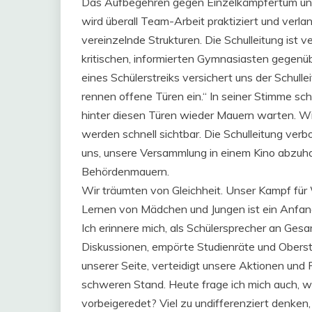
Das Aufbegehren gegen Einzelkämpfertum und f
wird überall Team-Arbeit praktiziert und verla
vereinzelnde Strukturen. Die Schulleitung ist ver
kritischen, informierten Gymnasiasten gegenübe
eines Schülerstreiks versichert uns der Schulle
rennen offene Türen ein.“ In seiner Stimme sc
hinter diesen Türen wieder Mauern warten. Wi
werden schnell sichtbar. Die Schulleitung verb
uns, unsere Versammlung in einem Kino abzuha
Behördenmauern.
Wir träumten von Gleichheit. Unser Kampf für 
Lernen von Mädchen und Jungen ist ein Anfan
Ich erinnere mich, als Schülersprecher an Ge
Diskussionen, empörte Studienräte und Oberstud
unserer Seite, verteidigt unsere Aktionen und F
schweren Stand. Heute frage ich mich auch, wi
vorbeigeredet? Viel zu undifferenziert denken