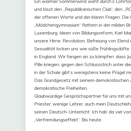
Ein warmer Sommerwind weht durch’s Löhrtor, d
und lässt den „Republikanischen Club“, den „RC“
der offenen Worte und der klaren Fragen. Di
„Mädchengymnasium“ flattern in der milden Br
Luxemburg, Ideen von Bildungsreform, Karl Ma
unsere Hirne. Revolution, Befreiung von Elend
Sexualität locken uns wie süße Frühlingsdüfte.
in England. Wir fangen an zu kämpfen: dass J
Pille kriegen, gegen den Schlussstrich unter d
in der Schule gibt’s wenigstens keine Prügel m
Das Grundgesetz mit seinem demokratischen Au
demokratische Freiheiten.
Glaubwürdige Gesprächspartner für uns mit uns
Priester, wenige Lehrer, auch mein Deutschle
seinen Deutsch-Unterricht. Ich hab‘ da viel von
„Verfremdungseffekt“. Bis heute.