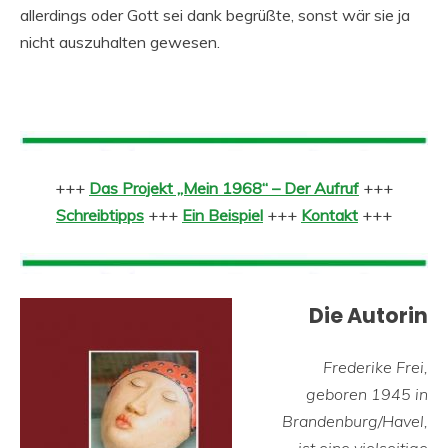
allerdings oder Gott sei dank begrüßte, sonst wär sie ja
nicht auszuhalten gewesen.
+++
Das Projekt „Mein 1968“ – Der Aufruf
+++
Schreibtipps
+++
Ein Beispiel
+++
Kontakt
+++
Die Autorin
Frederike Frei,
geboren 1945 in
Brandenburg/Havel,
ist eine vielseitige