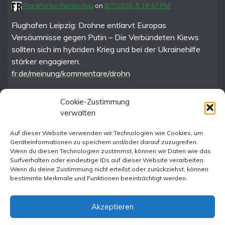
Frankfurter Rundschau
on
8/7/2026, 9:19:47 PM
Flughafen Leipzig: Drohne entlarvt Europas
Versäumnisse gegen Putin – Die Verbündeten Kiews
sollten sich im hybriden Krieg und bei der Ukrainehilfe
stärker engagieren.
fr.de/meinung/kommentare/drohn
Cookie-Zustimmung
verwalten
FR im Fediverse
Auf dieser Website verwenden wir Technologien wie Cookies, um
Geräteinformationen zu speichern und/oder darauf zuzugreifen.
Instagram
Wenn du diesen Technologien zustimmst, können wir Daten wie das
Surfverhalten oder eindeutige IDs auf dieser Website verarbeiten.
Wenn du deine Zustimmung nicht erteilst oder zurückziehst, können
bestimmte Merkmale und Funktionen beeinträchtigt werden.
Akzeptieren