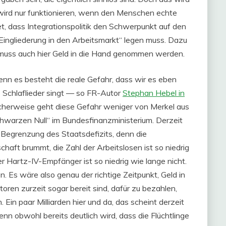
e wird nur funktionieren, wenn den Menschen echte
, dass Integrationspolitik den Schwerpunkt auf den
 Eingliederung in den Arbeitsmarkt“ legen muss. Dazu
 muss auch hier Geld in die Hand genommen werden.
nn es besteht die reale Gefahr, dass wir es eben
e Schlaflieder singt — so FR-Autor
Stephan Hebel in
cherweise geht diese Gefahr weniger von Merkel aus
hwarzen Null“ im Bundesfinanzministerium. Derzeit
er Begrenzung des Staatsdefizits, denn die
haft brummt, die Zahl der Arbeitslosen ist so niedrig
er Hartz-IV-Empfänger ist so niedrig wie lange nicht.
en. Es wäre also genau der richtige Zeitpunkt, Geld in
ren zurzeit sogar bereit sind, dafür zu bezahlen,
in paar Milliarden hier und da, das scheint derzeit
nn obwohl bereits deutlich wird, dass die Flüchtlinge