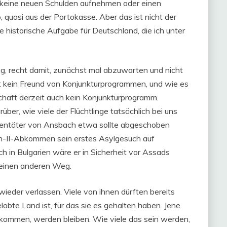
 keine neuen Schulden aufnehmen oder einen
, quasi aus der Portokasse. Aber das ist nicht der
ie historische Aufgabe für Deutschland, die ich unter
ang, recht damit, zunächst mal abzuwarten und nicht
ist kein Freund von Konjunkturprogrammen, und wie es
chaft derzeit auch kein Konjunkturprogramm.
er, wie viele der Flüchtlinge tatsächlich bei uns
ttentäter von Ansbach etwa sollte abgeschoben
n-II-Abkommen sein erstes Asylgesuch auf
ch in Bulgarien wäre er in Sicherheit vor Assads
 einen anderen Weg.
eder verlassen. Viele von ihnen dürften bereits
obte Land ist, für das sie es gehalten haben. Jene
 bekommen, werden bleiben. Wie viele das sein werden,