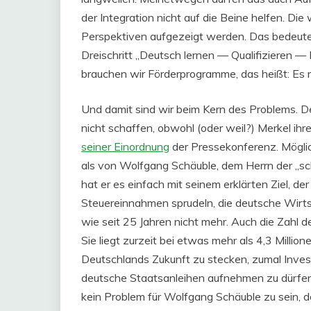
der Integration nicht auf die Beine helfen. Di
Perspektiven aufgezeigt werden. Das bedeutet
Dreischritt „Deutsch lernen — Qualifizieren —
brauchen wir Förderprogramme, das heißt: Es
Und damit sind wir beim Kern des Problems. De
nicht schaffen, obwohl (oder weil?) Merkel ihr
seiner Einordnung
der Pressekonferenz. Mögli
als von Wolfgang Schäuble, dem Herrn der „sc
hat er es einfach mit seinem erklärten Ziel, d
Steuereinnahmen sprudeln, die deutsche Wirtsc
wie seit 25 Jahren nicht mehr. Auch die Zahl d
Sie liegt zurzeit bei etwas mehr als 4,3 Million
Deutschlands Zukunft zu stecken, zumal Investo
deutsche Staatsanleihen aufnehmen zu dürfen. E
kein Problem für Wolfgang Schäuble zu sein, de