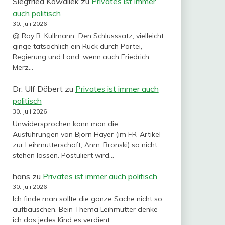
Siegfried Kowallek
zu
Privates ist immer
auch politisch
30. Juli 2026
@ Roy B. Kullmann Den Schlusssatz, vielleicht
ginge tatsächlich ein Ruck durch Partei,
Regierung und Land, wenn auch Friedrich
Merz…
Dr. Ulf Döbert
zu
Privates ist immer auch
politisch
30. Juli 2026
Unwidersprochen kann man die
Ausführungen von Björn Hayer (im FR-Artikel
zur Leihmutterschaft, Anm. Bronski) so nicht
stehen lassen. Postuliert wird…
hans
zu
Privates ist immer auch politisch
30. Juli 2026
Ich finde man sollte die ganze Sache nicht so
aufbauschen. Bein Thema Leihmutter denke
ich das jedes Kind es verdient…