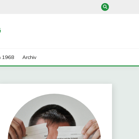
G
n 1968
Archiv