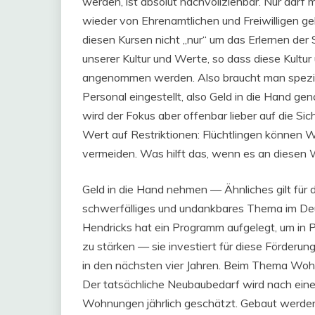
werden, ist absolut nachvollziehbar. Nur darf 
wieder von Ehrenamtlichen und Freiwilligen gel
diesen Kursen nicht „nur“ um das Erlernen der
unserer Kultur und Werte, so dass diese Kultu
angenommen werden. Also braucht man speziel
Personal eingestellt, also Geld in die Hand 
wird der Fokus aber offenbar lieber auf die S
Wert auf Restriktionen: Flüchtlingen können
vermeiden. Was hilft das, wenn es an diesen 
Geld in die Hand nehmen — Ähnliches gilt fü
schwerfälliges und undankbares Thema im Deu
Hendricks hat ein Programm aufgelegt, um in 
zu stärken — sie investiert für diese Förderung
in den nächsten vier Jahren. Beim Thema Woh
Der tatsächliche Neubaubedarf wird nach ei
Wohnungen jährlich geschätzt. Gebaut werden