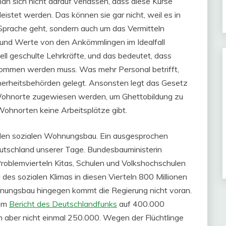
man sich nicht darauf verlassen, dass diese Kurse
eistet werden. Das können sie gar nicht, weil es in
 Sprache geht, sondern auch um das Vermitteln
r und Werte von den Ankömmlingen im Idealfall
l geschulte Lehrkräfte, und das bedeutet, dass
genommen werden muss. Was mehr Personal betrifft,
icherheitsbehörden gelegt. Ansonsten legt das Gesetz
 Wohnorte zugewiesen werden, um Ghettobildung zu
Wohnorten keine Arbeitsplätze gibt.
r den sozialen Wohnungsbau. Ein ausgesprochen
tschland unserer Tage. Bundesbauministerin
Problemvierteln Kitas, Schulen und Volkshochschulen
 des sozialen Klimas in diesen Vierteln 800 Millionen
nungsbau hingegen kommt die Regierung nicht voran.
nem
Bericht des Deutschlandfunks
auf 400.000
 aber nicht einmal 250.000. Wegen der Flüchtlinge