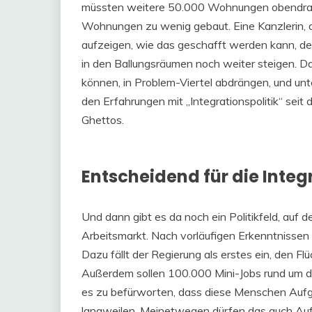
müssten weitere 50.000 Wohnungen obendrauf
Wohnungen zu wenig gebaut. Eine Kanzlerin, d
aufzeigen, wie das geschafft werden kann, de
in den Ballungsräumen noch weiter steigen. Da
können, in Problem-Viertel abdrängen, und un
den Erfahrungen mit „Integrationspolitik“ sei
Ghettos.
Entscheidend für die Integr
Und dann gibt es da noch ein Politikfeld, auf 
Arbeitsmarkt. Nach vorläufigen Erkenntnissen 
Dazu fällt der Regierung als erstes ein, den Fl
Außerdem sollen 100.000 Mini-Jobs rund um di
es zu befürworten, dass diese Menschen Auf
langweilen. Meinetwegen dürfen das auch Aufga