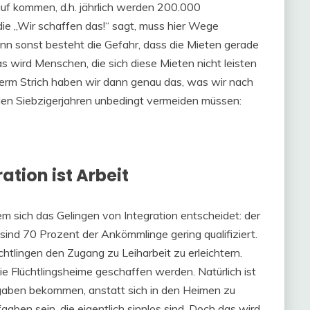
 kommen, d.h. jährlich werden 200.000
ie „Wir schaffen das!“ sagt, muss hier Wege
nn sonst besteht die Gefahr, dass die Mieten gerade
s wird Menschen, die sich diese Mieten nicht leisten
term Strich haben wir dann genau das, was wir nach
t den Siebzigerjahren unbedingt vermeiden müssen:
ation ist Arbeit
dem sich das Gelingen von Integration entscheidet: der
sind 70 Prozent der Ankömmlinge gering qualifiziert.
üchtlingen den Zugang zu Leiharbeit zu erleichtern.
e Flüchtlingsheime geschaffen werden. Natürlich ist
gaben bekommen, anstatt sich in den Heimen zu
ben sein, die eigentlich sinnlos sind. Doch das wird