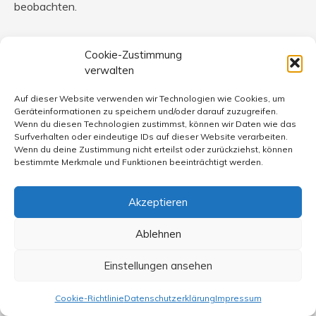
beobachten.
Doch ein Zuwarten lag nicht in meiner Absicht. Darum
Cookie-Zustimmung
wollte ich mir die bisherigen Beobachtungen von
verwalten
Sachverständigen bestätigen lassen (DEKRA, TÜV). Die
lehnten aber eine Begutachtung ab; zunächst müssten
Auf dieser Website verwenden wir Technologien wie Cookies, um
die Probleme mit dem DSG abgeklärt und beseitigt
Geräteinformationen zu speichern und/oder darauf zuzugreifen.
werden, weil diese ursächlich sein könnten, was den
Wenn du diesen Technologien zustimmst, können wir Daten wie das
Surfverhalten oder eindeutige IDs auf dieser Website verarbeiten.
Wert eines Gutachtens beeinträchtigen würde.
Wenn du deine Zustimmung nicht erteilst oder zurückziehst, können
bestimmte Merkmale und Funktionen beeinträchtigt werden.
Also stellte ich das Fahrzeug wieder dem Händler vor, bei
dem ich es erworben hatte. Die Mitarbeiter des
Akzeptieren
Kundendienstes erwiesen sich erneut als freundlich und
hilfsbereit und versprachen die Abklärung mit einer
Ablehnen
technischen Dienststelle in Wolfsburg. Vorsorglich
unternahm der mich betreuende Kfz.-Meister zusammen
Einstellungen ansehen
mit mir eine Probefahrt, in deren Verlauf sich exakt die
von mir beklagten Mängel wieder einstellten. Doch diese
Cookie-Richtlinie
Datenschutzerklärung
Impressum
waren dem angefragten Büro in Wolfsburg angeblich