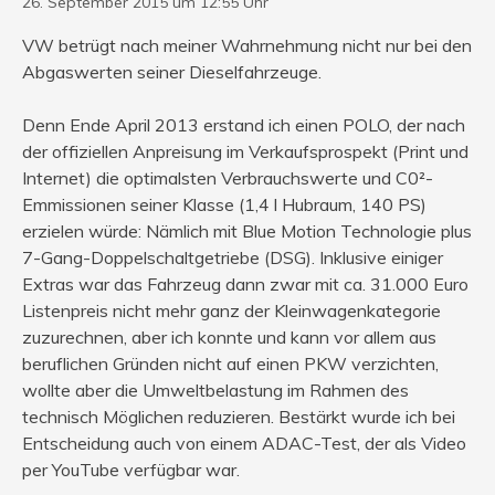
26. September 2015 um 12:55 Uhr
VW betrügt nach meiner Wahrnehmung nicht nur bei den
Abgaswerten seiner Dieselfahrzeuge.
Denn Ende April 2013 erstand ich einen POLO, der nach
der offiziellen Anpreisung im Verkaufsprospekt (Print und
Internet) die optimalsten Verbrauchswerte und C0²-
Emmissionen seiner Klasse (1,4 l Hubraum, 140 PS)
erzielen würde: Nämlich mit Blue Motion Technologie plus
7-Gang-Doppelschaltgetriebe (DSG). Inklusive einiger
Extras war das Fahrzeug dann zwar mit ca. 31.000 Euro
Listenpreis nicht mehr ganz der Kleinwagenkategorie
zuzurechnen, aber ich konnte und kann vor allem aus
beruflichen Gründen nicht auf einen PKW verzichten,
wollte aber die Umweltbelastung im Rahmen des
technisch Möglichen reduzieren. Bestärkt wurde ich bei
Entscheidung auch von einem ADAC-Test, der als Video
per YouTube verfügbar war.