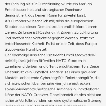
der Planung bis zur Durchführung wurde ein Maß an
Entschlossenheit und strategischer Dominanz
demonstriert, das keinen Raum für Zweifel lässt.
Als Europäer wünsche ich mir, dass die europäischen
Staaten aus dieser Demonstration endlich klare Lehren
ziehen. Zu lange ist Russland mit Zögern, Zurückhaltung
und rhetorischer Vorsicht begegnet worden, statt mit
entschlossener Klarheit. Es ist an der Zeit, dass Europa
glaubwürdig Paroli bietet.
Der ehemalige russische Präsident Dmitri Medwedew
beleidigt seit Jahren öffentlich NATO-Staaten in
zunehmend derbem und offen verächtlichem Ton. Diese
Rhetorik ist kein Einzelfall, sondern Teil eines größeren
Musters: anhaltende Cyberangriffe, Raketenangriffe, die
sich inzwischen über beinahe vier Jahre erstrecken,
sowie wiederholte militärische Aktionen in unmittelbarer
Nähe der NATO-Grenzen. Dabei handelt es sich nicht um
isolierte Vorfälle, sondern um eine systematische Störung
von Frieden und Stabilität auf dem europäischen