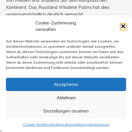
Kontinent. Das Russland Wladimir Putins hat dies
unmissverständlich deutlich gemacht.
Abschreckung wirkt nur dann, wenn sie glaubwürdig
Cookie-Zustimmung
ist. Absolute Resolve hat gezeigt, wie Glaubwürdigkeit
verwalten
aussieht. Europa sollte dies zur Kenntnis nehmen.
Auf dieser Website verwenden wir Technologien wie Cookies, um
Geräteinformationen zu speichern und/oder darauf zuzugreifen.
Wenn du diesen Technologien zustimmst, können wir Daten wie das
Surfverhalten oder eindeutige IDs auf dieser Website verarbeiten.
Wenn du deine Zustimmung nicht erteilst oder zurückziehst, können
Ralf Dittmer
sagt:
bestimmte Merkmale und Funktionen beeinträchtigt werden.
9. Januar 2026 um 14:04 Uhr
Akzeptieren
Wenn Klaus Ehringfeld in seinem Artikel von
„Festnahme“ oder „Gefangennahme“ spricht, übernimmt
Ablehnen
er bedauerlicherweise einen euphemistischen und
verharmlosenden Sprachgebrauch. Eine Gefangennahme
Einstellungen ansehen
bezeichnet – laut Duden – das Entwaffnen und
Festsetzen von Soldaten und Soldatinnen im Krieg. Eine
Cookie-Richtlinie
Datenschutzerklärung
Impressum
Festnahme wiederum ist das Festhalten von Personen