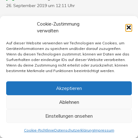
26. September 2019 um 12:11 Uhr
Hallo Herr Hänsgen,
Cookie-Zustimmung
meinen sie das wirklich ernst, was sie da schreiben?
verwalten
Schon eine tolle Karriere, die sie da hingelegt haben, aber
sie haben etwas wichtiges verpasst, das seit etwa 30
Auf dieser Website verwenden wir Technologien wie Cookies, um
Jahren alle Welt umtreibt, dieser ihr Lebenslauf ist der
Geräteinformationen zu speichern und/oder darauf zuzugreifen.
Grund, weswegen eine Greta Thunberg den Mächtigen
Wenn du diesen Technologien zustimmst, können wir Daten wie das
Surfverhalten oder eindeutige IDs auf dieser Website verarbeiten.
dieser Welt vorwirft, alles vermasselt zu haben. Wenn es
Wenn du deine Zustimmung nicht erteilst oder zurückziehst, können
so leicht wäre, das Klima einfach zu ignorieren, ja dann.
bestimmte Merkmale und Funktionen beeinträchtigt werden.
Aber das ist es leider nicht. Ich möchte ihnen mal eine
Geschichte erzählen, über die schwarze Null,
Akzeptieren
Schäubles/Scholz` schwarze Null.
Greta Thunberg hat gesagt,sie wolle nicht glauben, dass
Ablehnen
die Mächtigen dieser Welt „evil“ also böse, seien. Wenn
sie das nicht sind, dann sind sie nur dumm. Wie
Einstellungen ansehen
Schäubles/Scholz`schwarze Null damit zusammenhängt
? Sie ist das Lügengebäude des Jahrhunderts.
Cookie-Richtlinie
Datenschutzerklärung
Impressum
Folgende Situation. Person X verdienst im Monat 100