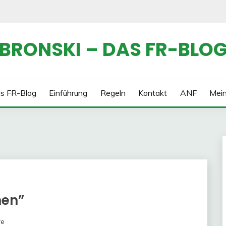
BRONSKI – DAS FR-BLO
s FR-Blog
Einführung
Regeln
Kontakt
ANF
Mei
nen”
re