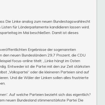
ass Die Linke analog zum neuen Bundestagswahlrecht
n Listen für Länderparlamente kandidieren lassen wird.
parteitag im Mai beschließen. Damit ist dieses
n veröffentlichten Ergebnisse der sogenannten
i in den neuen Bundesländern 29,7 Prozent, die CDU
spiel focus-online titelt: „Linke hängt im Osten
dig. Entweder ist die Partei mit den zur Zeit stärksten
bst „Volkspartei“ oder die kleineren Parteien sind auf
ren. Und die Wäler der Linken sollen alles frustrierte
ben.
onen“. Auf welche Parteien bezieht sich das eigentlich?
einem neuen Bundesland stimmenstärkste Partei Die