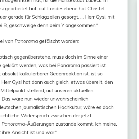
hl abgestritten hat, für die Hansestadt Lübeck im
si gearbeitet hat, auf Landesebene hat Christel
er gerade für Schlagzeilen gesorgt, … Herr Gysi, mit
 bei B, geschweige denn beim Y angekommen.“
ei von
Panorama
gefälscht worden:
eptisch gegenüberstehe, muss doch im Sinne einer
 geklärt werden, was bei Panaroma passiert ist.
absolut kalkulierbarer Gegenreaktion ist, ist so
. Herr Gysi hat dann auch gleich, etwas übereilt, den
ittelpunkt stellend, auf unseren aktuellen
. Das wäre nun wieder unwahrscheinlich
eutschen journalistischen Hochkultur, wäre es doch
ichtliche Widerspruch zwischen der jetzt
n
Panorama
-Äußerungen zustande kommt. Ich meine,
t ihre Ansicht ist und war.“