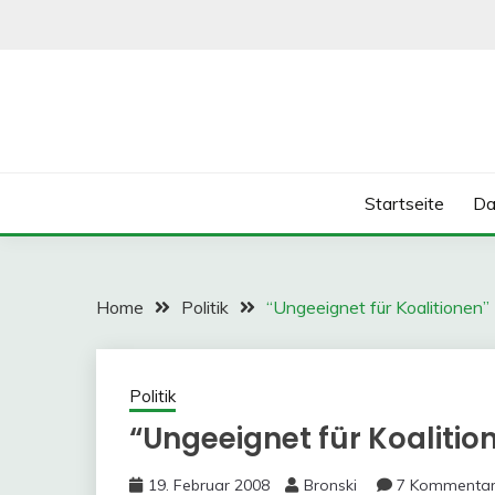
Skip
to
content
Startseite
Da
Home
Politik
“Ungeeignet für Koalitionen”
Politik
“Ungeeignet für Koalitio
19. Februar 2008
Bronski
7 Kommenta