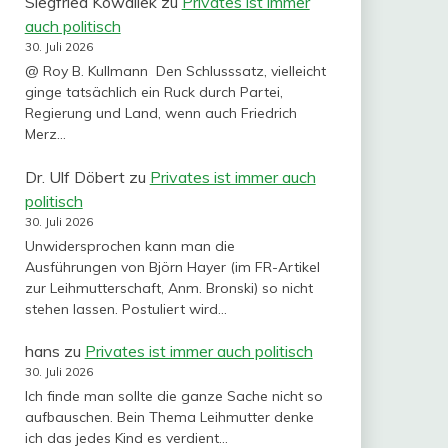
Siegfried Kowallek
zu
Privates ist immer
auch politisch
30. Juli 2026
@ Roy B. Kullmann Den Schlusssatz, vielleicht
ginge tatsächlich ein Ruck durch Partei,
Regierung und Land, wenn auch Friedrich
Merz…
Dr. Ulf Döbert
zu
Privates ist immer auch
politisch
30. Juli 2026
Unwidersprochen kann man die
Ausführungen von Björn Hayer (im FR-Artikel
zur Leihmutterschaft, Anm. Bronski) so nicht
stehen lassen. Postuliert wird…
hans
zu
Privates ist immer auch politisch
30. Juli 2026
Ich finde man sollte die ganze Sache nicht so
aufbauschen. Bein Thema Leihmutter denke
ich das jedes Kind es verdient…