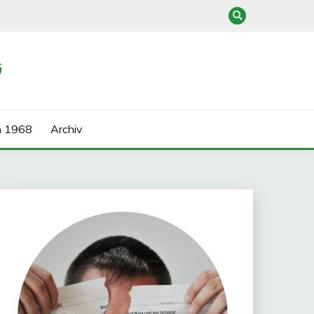
G
n 1968
Archiv