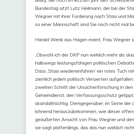
Bisky, der noch im letzten Jahr den Schießbefe
Bundestag sitzt Lutz Heilmann, der bei der Sta
Wegner mit ihrer Forderung nach Stasi und Mau
so einer Mannschaft sind Sie noch nicht mal
Harald Wenk aus Hagen meint, Frau Wegner s
„Obwohl ich der DKP nun wirklich mehr als sk
halbwegs leistungsfähigen politischen Debatte
Dass ‚Stasi wiedereinführen‘ ein rotes Tuch mit 
ziemlich jedem politisch Versierten aufgefallen
zweiten Schritt der Ursachenforschung in den M
Geheimdienst, den Verfassungsschutz getippt
skandalträchtig. Demgegenüber, im Sinne der d
lohnend herauszubekommen, wie dieser offens
geäußerten Ansicht von Frau Wegner und de
sie sagt platterdings, das das nun wirklich nich