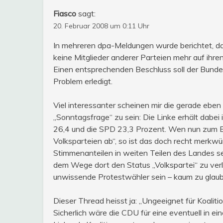
Fiasco
sagt:
20. Februar 2008 um 0:11 Uhr
In mehreren dpa-Meldungen wurde berichtet, d
keine Mitglieder anderer Parteien mehr auf ihre
Einen entsprechenden Beschluss soll der Bundes
Problem erledigt.
Viel interessanter scheinen mir die gerade ebe
„Sonntagsfrage“ zu sein: Die Linke erhält dabe
26,4 und die SPD 23,3 Prozent. Wen nun zum Bei
Volksparteien ab“, so ist das doch recht merkwür
Stimmenanteilen in weiten Teilen des Landes sel
dem Wege dort den Status „Volkspartei“ zu verlie
unwissende Protestwähler sein – kaum zu glau
Dieser Thread heisst ja: „Ungeeignet für Koaliti
Sicherlich wäre die CDU für eine eventuell in 