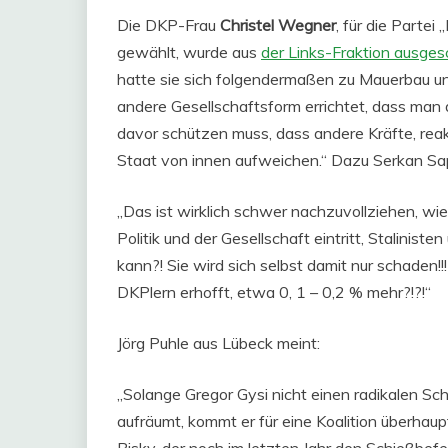
Die DKP-Frau
Christel Wegner
, für die Parte
gewählt, wurde aus
der Links-Fraktion ausge
hatte sie sich folgendermaßen zu Mauerbau u
andere Gesellschaftsform errichtet, dass man 
davor schützen muss, dass andere Kräfte, reak
Staat von innen aufweichen.“ Dazu Serkan S
„Das ist wirklich schwer nachzuvollziehen, wie 
Politik und der Gesellschaft eintritt, Stalinis
kann?! Sie wird sich selbst damit nur schaden!
DKPlern erhofft, etwa 0, 1 – 0,2 % mehr?!?!“
Jörg Puhle aus Lübeck meint:
„Solange Gregor Gysi nicht einen radikalen Schn
aufräumt, kommt er für eine Koalition überhaupt