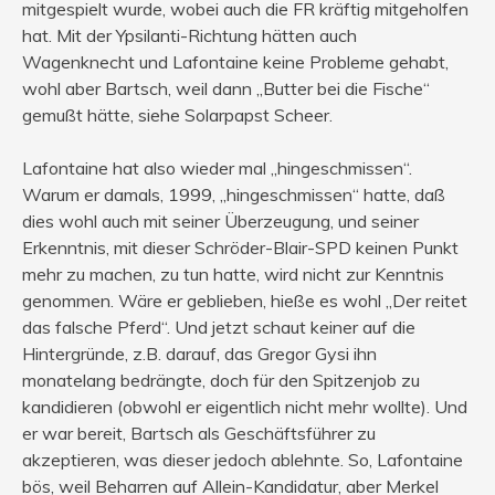
mitgespielt wurde, wobei auch die FR kräftig mitgeholfen
hat. Mit der Ypsilanti-Richtung hätten auch
Wagenknecht und Lafontaine keine Probleme gehabt,
wohl aber Bartsch, weil dann „Butter bei die Fische“
gemußt hätte, siehe Solarpapst Scheer.
Lafontaine hat also wieder mal „hingeschmissen“.
Warum er damals, 1999, „hingeschmissen“ hatte, daß
dies wohl auch mit seiner Überzeugung, und seiner
Erkenntnis, mit dieser Schröder-Blair-SPD keinen Punkt
mehr zu machen, zu tun hatte, wird nicht zur Kenntnis
genommen. Wäre er geblieben, hieße es wohl „Der reitet
das falsche Pferd“. Und jetzt schaut keiner auf die
Hintergründe, z.B. darauf, das Gregor Gysi ihn
monatelang bedrängte, doch für den Spitzenjob zu
kandidieren (obwohl er eigentlich nicht mehr wollte). Und
er war bereit, Bartsch als Geschäftsführer zu
akzeptieren, was dieser jedoch ablehnte. So, Lafontaine
bös, weil Beharren auf Allein-Kandidatur, aber Merkel