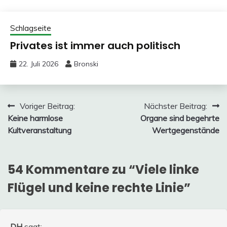
Schlagseite
Privates ist immer auch politisch
22. Juli 2026
Bronski
Beitragsnavigation
Voriger Beitrag:
Nächster Beitrag:
Keine harmlose
Organe sind begehrte
Kultveranstaltung
Wertgegenstände
54 Kommentare zu “
Viele linke
Flügel und keine rechte Linie
”
DH
sagt: