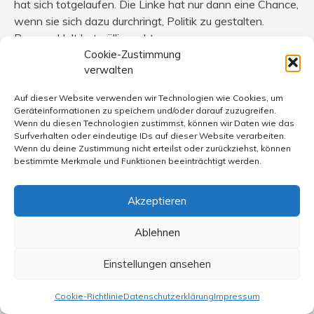
hat sich totgelaufen. Die Linke hat nur dann eine Chance,
wenn sie sich dazu durchringt, Politik zu gestalten.
Rasmus Helt hat völlig recht.
Cookie-Zustimmung
verwalten
Auf dieser Website verwenden wir Technologien wie Cookies, um
DH
sagt:
Geräteinformationen zu speichern und/oder darauf zuzugreifen.
Wenn du diesen Technologien zustimmst, können wir Daten wie das
3. Juni 2012 um 20:49 Uhr
Surfverhalten oder eindeutige IDs auf dieser Website verarbeiten.
Wenn du deine Zustimmung nicht erteilst oder zurückziehst, können
@ Jäger
bestimmte Merkmale und Funktionen beeinträchtigt werden.
Das alte Dilemma zwischen pragmatischen und
Akzeptieren
fundamentalistischen Flügeln.
Ablehnen
So richtig habe ich das nie verstanden , schon bei den
Grünen nicht.
Einstellungen ansehen
Warum soll es nicht möglich sein , konsequente Inhalte
Cookie-Richtlinie
Datenschutzerklärung
Impressum
mit einer pragmatischen Methode , also Offenheit zur