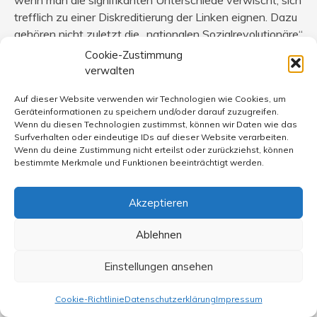
trefflich zu einer Diskreditierung der Linken eignen. Dazu
gehören nicht zuletzt die „nationalen Sozialrevolutionäre“
aus der frühen Phase der NS-Partei vor der
Cookie-Zustimmung
Machtübertragung, als deren bedeutendster Exponent
verwalten
Gregor Strasser gelten kann, der Hitler selbst bei der
Auf dieser Website verwenden wir Technologien wie Cookies, um
Regierungsübernahme ernsthaft gefährlich werden
Geräteinformationen zu speichern und/oder darauf zuzugreifen.
konnte und im Zusammenhang mit dem angeblichen
Wenn du diesen Technologien zustimmst, können wir Daten wie das
Röhm-Putsch 1934 ermordet wurde. Er forderte, um die
Surfverhalten oder eindeutige IDs auf dieser Website verarbeiten.
Wenn du deine Zustimmung nicht erteilst oder zurückziehst, können
Arbeiterklasse für die NS zu gewinnen, u.a. die
bestimmte Merkmale und Funktionen beeinträchtigt werden.
Verstaatlichung von Industrie und Banken. Das alles
hinderte ihn nicht daran, ein Faschist zu sein, auf dessen
Akzeptieren
Programmatik sich auch Teile der Neonazis für ihre
„soziale Revolution“ berufen.
Ablehnen
Solche frühen Exponenten der NSDAP als Nachweis
Einstellungen ansehen
ihres linkssozialistischen Charakters anzuführen ist
genauso seriös, wie die CDU als linkssozialistisch zu
Cookie-Richtlinie
Datenschutzerklärung
Impressum
bezeichnen. Wer’s nicht glaubt, möge mal das Ahlener