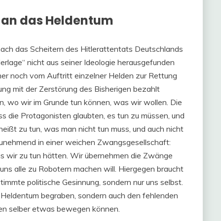
 an das Heldentum
ch das Scheitern des Hitlerattentats Deutschlands
derlage“ nicht aus seiner Ideologie herausgefunden
mer noch vom Auftritt einzelner Helden zur Rettung
ung mit der Zerstörung des Bisherigen bezahlt
, wo wir im Grunde tun können, was wir wollen. Die
dass die Protagonisten glaubten, es tun zu müssen, und
 heißt zu tun, was man nicht tun muss, und auch nicht
 zunehmend in einer weichen Zwangsgesellschaft:
was wir zu tun hätten. Wir übernehmen die Zwänge
er uns alle zu Robotern machen will. Hiergegen braucht
immte politische Gesinnung, sondern nur uns selbst.
s Heldentum begraben, sondern auch den fehlenden
hen selber etwas bewegen können.