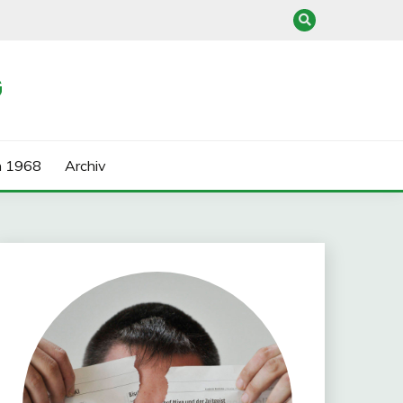
G
n 1968
Archiv