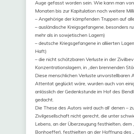
Auge gefasst worden sein. Wie kann man von 
Monaten bis zur Kapitulation noch weitere M
– Angehörige der kämpfenden Truppen auf alle
– ausländische Kreigsgefangene, besonders ru
mehr als in sowjetischen Lagern)
– deutsche Kriegsgefangene in alliierten Lager
Haft)
– die nicht schätzbaren Verluste in der Zivilbe
Konzentrationslagern, in „den brennenden Stä
Diese menschlichen Verluste unvorstellbaren
Attentat geglückt wäre, wurden auch von eini
anlässlich der Gedenkstunde im Hof des Bendl
gedacht.
Die These des Autors wird auch all‘ denen –
Zivilgesellschaft nicht gerecht, die unter sch
Lebens, an der Überzeugung festhielten, dem „
Bonhoeffer), festhielten an der Hoffnung des 