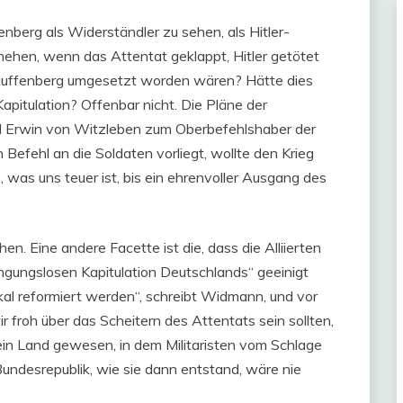
berg als Widerständler zu sehen, als Hitler-
ehen, wenn das Attentat geklappt, Hitler getötet
auffenberg umgesetzt worden wären? Hätte dies
pitulation? Offenbar nicht. Die Pläne der
ll Erwin von Witzleben zum Oberbefehlshaber der
efehl an die Soldaten vorliegt, wollte den Krieg
, was uns teuer ist, bis ein ehrenvoller Ausgang des
n. Eine andere Facette ist die, dass die Alliierten
ingungslosen Kapitulation Deutschlands“ geeinigt
al reformiert werden“, schreibt Widmann, und vor
 froh über das Scheitern des Attentats sein sollten,
in Land gewesen, in dem Militaristen vom Schlage
ndesrepublik, wie sie dann entstand, wäre nie