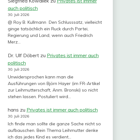
Siegfried Kowallek
zu
Privates ist immer
auch politisch
30. Juli 2026
@ Roy B. Kullmann Den Schlusssatz, vielleicht
ginge tatsächlich ein Ruck durch Partei,
Regierung und Land, wenn auch Friedrich
Merz…
Dr. Ulf Döbert
zu
Privates ist immer auch
politisch
30. Juli 2026
Unwidersprochen kann man die
Ausführungen von Björn Hayer (im FR-Artikel
zur Leihmutterschaft, Anm. Bronski) so nicht
stehen lassen. Postuliert wird…
hans
zu
Privates ist immer auch politisch
30. Juli 2026
Ich finde man sollte die ganze Sache nicht so
aufbauschen. Bein Thema Leihmutter denke
ich das jedes Kind es verdient…