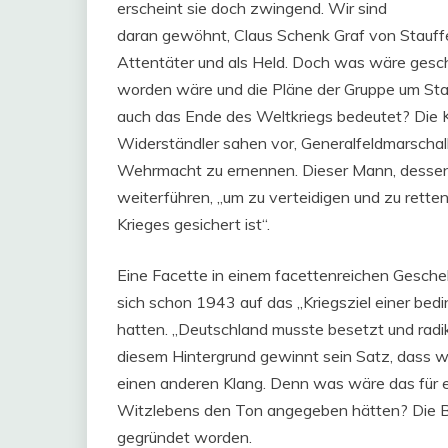
erscheint sie doch zwingend. Wir sind
daran gewöhnt, Claus Schenk Graf von Stauffen
Attentäter und als Held. Doch was wäre gesch
worden wäre und die Pläne der Gruppe um St
auch das Ende des Weltkriegs bedeutet? Die Ka
Widerständler sahen vor, Generalfeldmarscha
Wehrmacht zu ernennen. Dieser Mann, dessen B
weiterführen, „um zu verteidigen und zu retten
Krieges gesichert ist“.
Eine Facette in einem facettenreichen Geschehe
sich schon 1943 auf das „Kriegsziel einer bed
hatten. „Deutschland musste besetzt und radik
diesem Hintergrund gewinnt sein Satz, dass wir
einen anderen Klang. Denn was wäre das für e
Witzlebens den Ton angegeben hätten? Die Bu
gegründet worden.