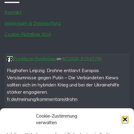
Kontakt
Impressum & Datenschutz
Cookie-Richtlinie (EU)
Frankfurter Rundschau
on
8/7/2026, 9:19:47 PM
Flughafen Leipzig: Drohne entlarvt Europas
Versäumnisse gegen Putin – Die Verbündeten Kiews
sollten sich im hybriden Krieg und bei der Ukrainehilfe
stärker engagieren.
fr.de/meinung/kommentare/drohn
Cookie-Zustimmung
verwalten
FR im Fediverse