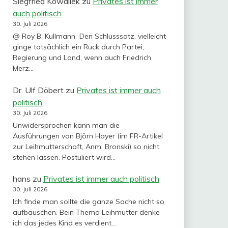
Siegfried Kowallek
zu
Privates ist immer
auch politisch
30. Juli 2026
@ Roy B. Kullmann Den Schlusssatz, vielleicht
ginge tatsächlich ein Ruck durch Partei,
Regierung und Land, wenn auch Friedrich
Merz…
Dr. Ulf Döbert
zu
Privates ist immer auch
politisch
30. Juli 2026
Unwidersprochen kann man die
Ausführungen von Björn Hayer (im FR-Artikel
zur Leihmutterschaft, Anm. Bronski) so nicht
stehen lassen. Postuliert wird…
hans
zu
Privates ist immer auch politisch
30. Juli 2026
Ich finde man sollte die ganze Sache nicht so
aufbauschen. Bein Thema Leihmutter denke
ich das jedes Kind es verdient…