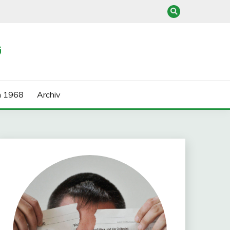
G
n 1968
Archiv