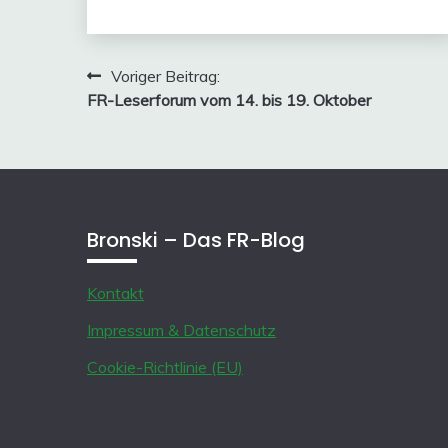
Beitragsnavigation
Voriger Beitrag:
FR-Leserforum vom 14. bis 19. Oktober
Bronski – Das FR-Blog
Kontakt
Impressum & Datenschutz
Cookie-Richtlinie (EU)