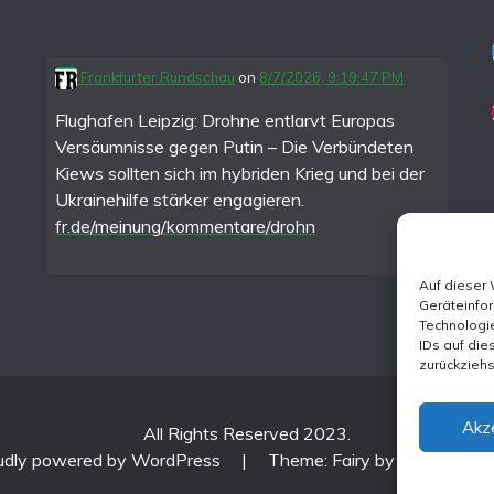
Frankfurter Rundschau
on
8/7/2026, 9:19:47 PM
Flughafen Leipzig: Drohne entlarvt Europas
Versäumnisse gegen Putin – Die Verbündeten
Kiews sollten sich im hybriden Krieg und bei der
Ukrainehilfe stärker engagieren.
fr.de/meinung/kommentare/drohn
Auf dieser
Geräteinfo
Technologie
IDs auf die
zurückzieh
Akz
All Rights Reserved 2023.
udly powered by WordPress
|
Theme: Fairy by
Candid Th