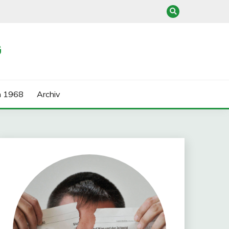
G
n 1968
Archiv