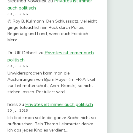
Siegfried Kowallek
zu
Privates ist immer
auch politisch
30. Juli 2026
@ Roy B. Kullmann Den Schlusssatz, vielleicht
ginge tatsächlich ein Ruck durch Partei,
Regierung und Land, wenn auch Friedrich
Merz…
Dr. Ulf Döbert
zu
Privates ist immer auch
politisch
30. Juli 2026
Unwidersprochen kann man die
Ausführungen von Björn Hayer (im FR-Artikel
zur Leihmutterschaft, Anm. Bronski) so nicht
stehen lassen. Postuliert wird…
hans
zu
Privates ist immer auch politisch
30. Juli 2026
Ich finde man sollte die ganze Sache nicht so
aufbauschen. Bein Thema Leihmutter denke
ich das jedes Kind es verdient…