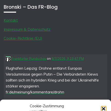
Bronski – Das FR-Blog
Kontakt
Impressum & Datenschutz
Cookie-Richtlinie (EU)
Frankfurter Rundschau
on
8/7/2026, 9:19:47 PM
Flughafen Leipzig: Drohne entlarvt Europas
Versäumnisse gegen Putin – Die Verbündeten Kiews
sollten sich im hybriden Krieg und bei der Ukrainehilfe
stärker engagieren.
fr.de/meinung/kommentare/drohn
Cookie-Zustimmung