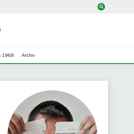
G
n 1968
Archiv