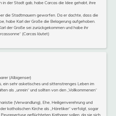
 in der Stadt gab, habe Carcas die Idee gehabt, ihre
 die Stadtmauern geworfen. Da er dachte, dass die
be, habe Karl der Große die Belagerung aufgehoben.
Karl der Große sei zurückgekommen und habe ihr
cassonne“ (Carcas läutet)
rer (Albigenser)
s, ein sehr asketisches und sittenstrenges Leben im
lten als „unrein“ und sollten von den „Vollkommenen“
aristie (Verwandlung), Ehe, Heiligenverehrung und
er katholischen Kirche als „Häretiker“ verfolgt, sogar
Peyrepertuse geflüchteten Katharer sollen, da sie sich