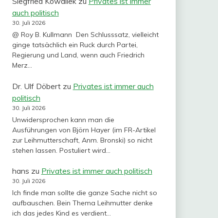
Siegfried Kowallek
zu
Privates ist immer
auch politisch
30. Juli 2026
@ Roy B. Kullmann Den Schlusssatz, vielleicht
ginge tatsächlich ein Ruck durch Partei,
Regierung und Land, wenn auch Friedrich
Merz…
Dr. Ulf Döbert
zu
Privates ist immer auch
politisch
30. Juli 2026
Unwidersprochen kann man die
Ausführungen von Björn Hayer (im FR-Artikel
zur Leihmutterschaft, Anm. Bronski) so nicht
stehen lassen. Postuliert wird…
hans
zu
Privates ist immer auch politisch
30. Juli 2026
Ich finde man sollte die ganze Sache nicht so
aufbauschen. Bein Thema Leihmutter denke
ich das jedes Kind es verdient…