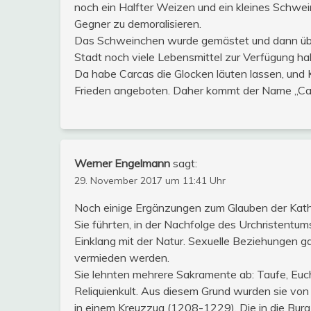
noch ein Halfter Weizen und ein kleines Schwein
Gegner zu demoralisieren.
Das Schweinchen wurde gemästet und dann über
Stadt noch viele Lebensmittel zur Verfügung ha
Da habe Carcas die Glocken läuten lassen, und 
Frieden angeboten. Daher kommt der Name „Car
Werner Engelmann
sagt:
29. November 2017 um 11:41 Uhr
Noch einige Ergänzungen zum Glauben der Katha
Sie führten, in der Nachfolge des Urchristentum
Einklang mit der Natur. Sexuelle Beziehungen ga
vermieden werden.
Sie lehnten mehrere Sakramente ab: Taufe, Euch
Reliquienkult. Aus diesem Grund wurden sie von d
in einem Kreuzzug (1208-1229). Die in die Burg 