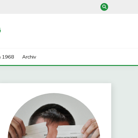
G
n 1968
Archiv