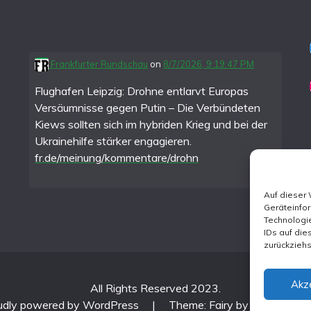
Frankfurter Rundschau
on
8/7/2026, 9:19:47 PM
Flughafen Leipzig: Drohne entlarvt Europas
Versäumnisse gegen Putin – Die Verbündeten
Kiews sollten sich im hybriden Krieg und bei der
Ukrainehilfe stärker engagieren.
fr.de/meinung/kommentare/drohn
Auf dieser
Geräteinfo
Technologie
IDs auf die
zurückzieh
Akz
All Rights Reserved 2023.
udly powered by WordPress
|
Theme: Fairy by
Candid Th