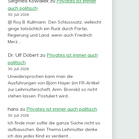
Siegfried Kowallek
zu
Privates ist immer
auch politisch
30. Juli 2026
@ Roy B. Kullmann Den Schlusssatz, vielleicht
ginge tatsächlich ein Ruck durch Partei,
Regierung und Land, wenn auch Friedrich
Merz…
Dr. Ulf Döbert
zu
Privates ist immer auch
politisch
30. Juli 2026
Unwidersprochen kann man die
Ausführungen von Björn Hayer (im FR-Artikel
zur Leihmutterschaft, Anm. Bronski) so nicht
stehen lassen. Postuliert wird…
hans
zu
Privates ist immer auch politisch
30. Juli 2026
Ich finde man sollte die ganze Sache nicht so
aufbauschen. Bein Thema Leihmutter denke
ich das jedes Kind es verdient…