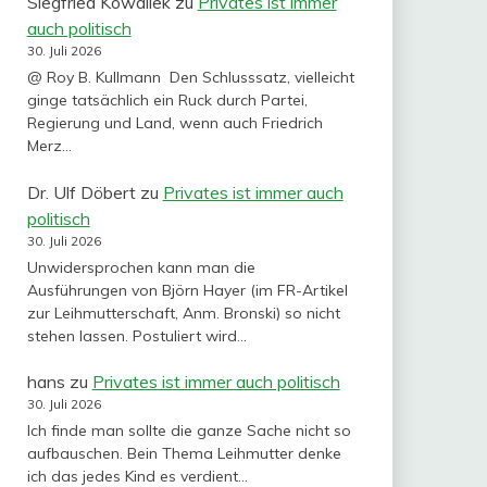
Siegfried Kowallek
zu
Privates ist immer
auch politisch
30. Juli 2026
@ Roy B. Kullmann Den Schlusssatz, vielleicht
ginge tatsächlich ein Ruck durch Partei,
Regierung und Land, wenn auch Friedrich
Merz…
Dr. Ulf Döbert
zu
Privates ist immer auch
politisch
30. Juli 2026
Unwidersprochen kann man die
Ausführungen von Björn Hayer (im FR-Artikel
zur Leihmutterschaft, Anm. Bronski) so nicht
stehen lassen. Postuliert wird…
hans
zu
Privates ist immer auch politisch
30. Juli 2026
Ich finde man sollte die ganze Sache nicht so
aufbauschen. Bein Thema Leihmutter denke
ich das jedes Kind es verdient…