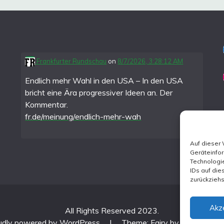
Frankfurter Rundschau
on
8/7/2026, 3:28:12 AM
Endlich mehr Wahl in den USA – In den USA
bricht eine Ära progressiver Ideen an. Der
Kommentar.
fr.de/meinung/endlich-mehr-wah
Auf dieser
Geräteinfo
Technologie
IDs auf die
zurückzieh
Akz
All Rights Reserved 2023.
udly powered by WordPress
|
Theme: Fairy by
Candid Th