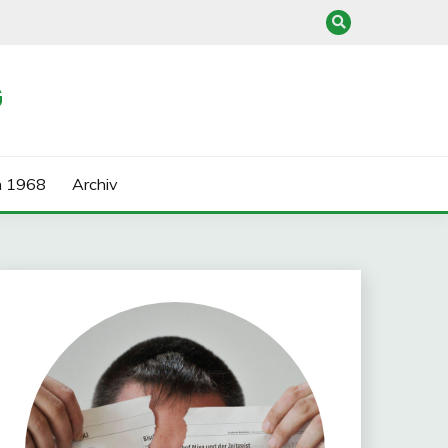
G
n 1968
Archiv