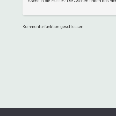
Asche in die Flüsse!? Die Äschen finden das nicht
Kommentarfunktion geschlossen