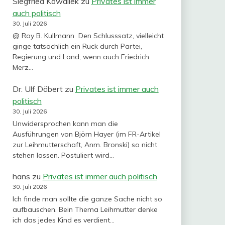
Siegfried Kowallek
zu
Privates ist immer
auch politisch
30. Juli 2026
@ Roy B. Kullmann Den Schlusssatz, vielleicht
ginge tatsächlich ein Ruck durch Partei,
Regierung und Land, wenn auch Friedrich
Merz…
Dr. Ulf Döbert
zu
Privates ist immer auch
politisch
30. Juli 2026
Unwidersprochen kann man die
Ausführungen von Björn Hayer (im FR-Artikel
zur Leihmutterschaft, Anm. Bronski) so nicht
stehen lassen. Postuliert wird…
hans
zu
Privates ist immer auch politisch
30. Juli 2026
Ich finde man sollte die ganze Sache nicht so
aufbauschen. Bein Thema Leihmutter denke
ich das jedes Kind es verdient…