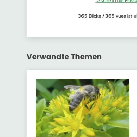
„
Asche in die Flüss
365 Blicke / 365 vues
ist e
Verwandte Themen