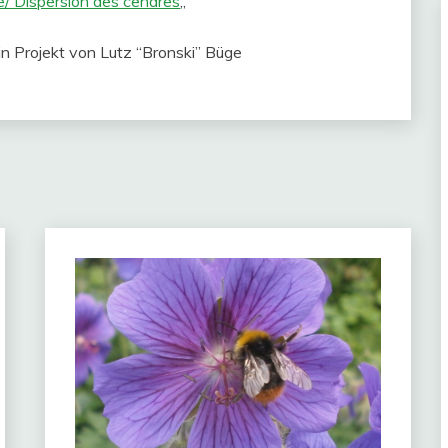
e/ Dispersion des cendres
„
in Projekt von Lutz “Bronski” Büge