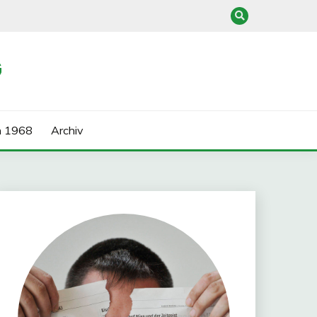
G
n 1968
Archiv