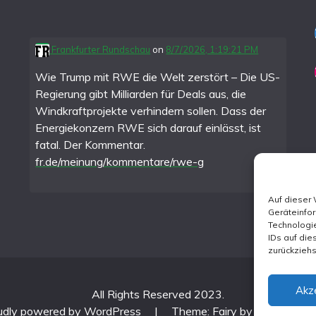
Frankfurter Rundschau
on
8/7/2026, 1:19:21 PM
Wie Trump mit RWE die Welt zerstört – Die US-
Regierung gibt Milliarden für Deals aus, die
Windkraftprojekte verhindern sollen. Dass der
Energiekonzern RWE sich darauf einlässt, ist
fatal. Der Kommentar.
fr.de/meinung/kommentare/rwe-g
Auf dieser
Geräteinfo
Technologie
IDs auf die
zurückzieh
Akz
All Rights Reserved 2023.
udly powered by WordPress
|
Theme: Fairy by
Candid Th