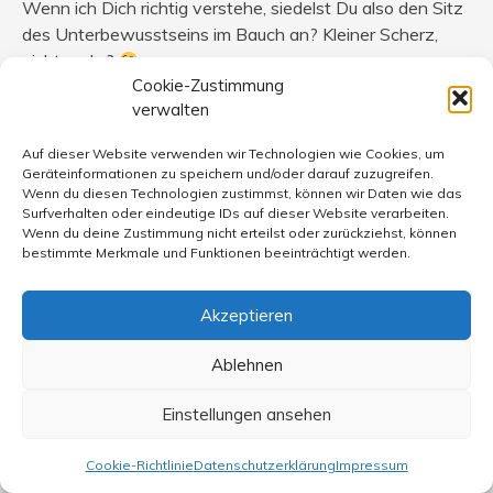
Wenn ich Dich richtig verstehe, siedelst Du also den Sitz
des Unterbewusstseins im Bauch an? Kleiner Scherz,
nicht wahr?
Cookie-Zustimmung
verwalten
Auf solche Mails wie die eingangs zitierte reagiert mein
Gerechtigkeitsgefühl sehr sensibel. Es kann doch nicht
Auf dieser Website verwenden wir Technologien wie Cookies, um
sein, dass es tatsächlich Menschen gibt, die sich mit
Geräteinformationen zu speichern und/oder darauf zuzugreifen.
einem derart in sich geschlossenen Weltbild zufrieden
Wenn du diesen Technologien zustimmst, können wir Daten wie das
Surfverhalten oder eindeutige IDs auf dieser Website verarbeiten.
geben. Ich kann darin nur einen einzigen Vorteil für den
Wenn du deine Zustimmung nicht erteilst oder zurückziehst, können
Betreffenden erkennen: Diese Weltbild bestätigt sich
bestimmte Merkmale und Funktionen beeinträchtigt werden.
quasi ständig von allein, denn es erfährt scheinbar von
überallher Bestätigung. Als Inhaber eines solchen
Akzeptieren
Weltbildes braucht man sich mit der Komplexität der
Realität nicht weiter zu befassen, und das ist natürlich
Ablehnen
sehr bequem. Und es ist weitgehend sinnlos zu
versuchen, dieses Weltbild aufzubrechen und für Lüftung
Einstellungen ansehen
zu sorgen, wie ich seit der Zeit meiner
Auseinandersetzungen mit Politically Incorrect weit.
Cookie-Richtlinie
Datenschutzerklärung
Impressum
(Dazu gebe ich hier mal einen
Link
.)