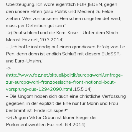
Überzeugung. Ich wäre eigentlich FÜR JEDEN, gegen
den unsere Eliten (also Politik und Medien) zu Felde
ziehen. Wer von unseren Herrschern angefeindet wird,
muss per Definition gut sein.“
->(Deutschland und die Krim-Krise – Unter dem Strich:
Morast Faz.net, 20.3.2014)
– „Ich hoffe inständig auf einen grandiosen Erfolg von Le
Pen, denn dann ist endlich Schluß mit diesem EUdSSR-
und Euro-Unsinn.“
->
(
http://www.faz.net/aktuell/politik/europawahl/umfrage-
zur-europawahl-franzoesische-front-national-baut-
vorsprung-aus-12942090.html
,15.5.14)
– Die Ungarn haben sich auch eine christliche Verfassung
gegeben, in der explizit die Ehe nur für Mann und Frau
bestimmt ist. Finde ich super!“
->(Ungarn Viktor Orban ist klarer Sieger der
Parlamentswahlen Faz.net, 6.4.2014)