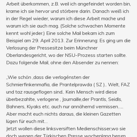
Arbeit überkommen, z.B. weil ich angefeindet worden bin,
krame ich sie hervor und störbere darin. Danach weiß ich
in der Regel wieder, warum ich diese Arbeit mache und
warum ich sie auch mag. (Solche schwachen Momente
kennt wohl jeder.) Eine solche Mail bekam ich zum
Beispiel am 29. April 2013. Zur Erinnerung: Es ging um die
Verlosung der Pressesitze beim Münchner
Oberlandesgericht, wo der NSU-Prozess starten sollte.
Dazu folgende Mail, ohne den Absender zu nennen:
„Wie schön ,dass die verlogénsten der
Schmierfinkenmafia, die Prantelprawda ( SZ ).. Welt, FAZ
und taz rausgeflogen sind.. Kein Mensch wird diese
überbezahlte, verlogene , Journaille,der Prantls, Seidls,
Bahners, Kiyaks etc. auch nur annähernd vermissen…..
Aber macht euch nichts daraus, die kleinen Gazetten
lügen für euch mit…
Jetzt wollen diese linksversiften Medienschisser,wo sie
doch wegen der Türkischen Presse wochenlang herum