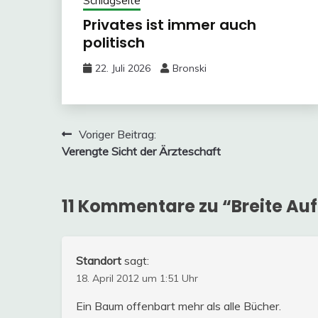
Schlagseite
Privates ist immer auch
politisch
22. Juli 2026
Bronski
Beitragsnavigation
Voriger Beitrag:
Verengte Sicht der Ärzteschaft
11 Kommentare zu “
Breite Au
Standort
sagt:
18. April 2012 um 1:51 Uhr
Ein Baum offenbart mehr als alle Bücher.