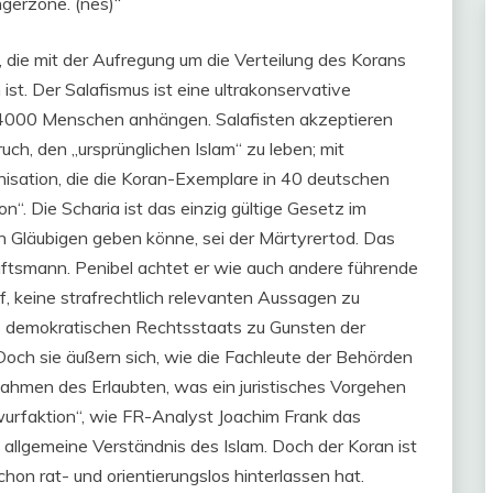
ngerzone. (nes)“
 die mit der Aufregung um die Verteilung des Korans
st. Der Salafismus ist eine ultrakonservative
d 4000 Menschen anhängen. Salafisten akzeptieren
ch, den „ursprünglichen Islam“ zu leben; mit
nisation, die die Koran-Exemplare in 40 deutschen
on“. Die Scharia ist das einzig gültige Gesetz im
n Gläubigen geben könne, sei der Märtyrertod. Das
äftsmann. Penibel achtet er wie auch andere führende
, keine strafrechtlich relevanten Aussagen zu
es demokratischen Rechtsstaats zu Gunsten der
 Doch sie äußern sich, wie die Fachleute der Behörden
 Rahmen des Erlaubten, was ein juristisches Vorgehen
wurfaktion“, wie FR-Analyst Joachim Frank das
 allgemeine Verständnis des Islam. Doch der Koran ist
on rat- und orientierungslos hinterlassen hat.