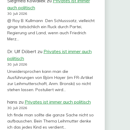
Siegfried Kowallek
zu
Privates ist immer
auch politisch
30. Juli 2026
@ Roy B. Kullmann Den Schlusssatz, vielleicht
ginge tatsächlich ein Ruck durch Partei,
Regierung und Land, wenn auch Friedrich
Merz…
Dr. Ulf Döbert
zu
Privates ist immer auch
politisch
30. Juli 2026
Unwidersprochen kann man die
Ausführungen von Björn Hayer (im FR-Artikel
zur Leihmutterschaft, Anm. Bronski) so nicht
stehen lassen. Postuliert wird…
hans
zu
Privates ist immer auch politisch
30. Juli 2026
Ich finde man sollte die ganze Sache nicht so
aufbauschen. Bein Thema Leihmutter denke
ich das jedes Kind es verdient…