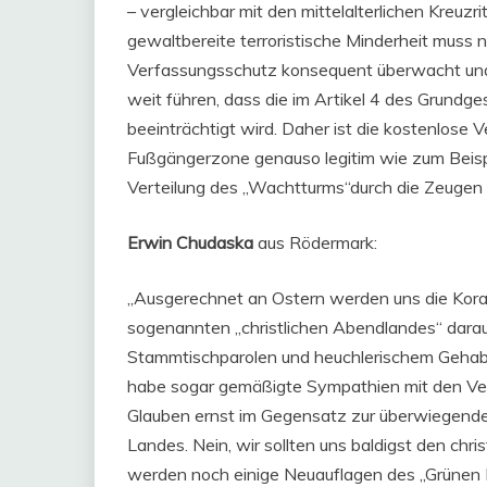
– vergleichbar mit den mittelalterlichen Kreuzr
gewaltbereite terroristische Minderheit muss
Verfassungsschutz konsequent überwacht und 
weit führen, dass die im Artikel 4 des Grund
beeinträchtigt wird. Daher ist die kostenlose V
Fußgängerzone genauso legitim wie zum Beispie
Verteilung des „Wachtturms“durch die Zeugen 
Erwin Chudaska
aus Rödermark:
„Ausgerechnet an Ostern werden uns die Kora
sogenannten „christlichen Abendlandes“ darauf
Stammtischparolen und heuchlerischem Gehabe
habe sogar gemäßigte Sympathien mit den Vert
Glauben ernst im Gegensatz zur überwiegende
Landes. Nein, wir sollten uns baldigst den ch
werden noch einige Neuauflagen des „Grünen B