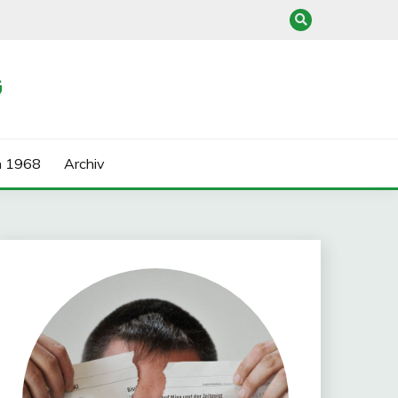
G
n 1968
Archiv