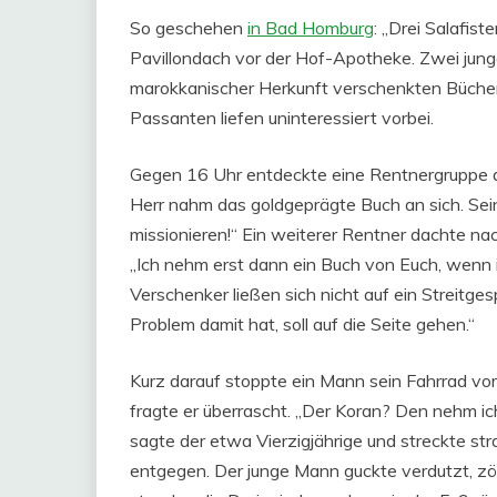
So geschehen
in Bad Homburg
: „Drei Salafis
Pavillondach vor der Hof-Apotheke. Zwei jun
marokkanischer Herkunft verschenkten Bücher
Passanten liefen uninteressiert vorbei.
Gegen 16 Uhr entdeckte eine Rentnergruppe d
Herr nahm das goldgeprägte Buch an sich. Seine
missionieren!“ Ein weiterer Rentner dachte n
„Ich nehm erst dann ein Buch von Euch, wenn ic
Verschenker ließen sich nicht auf ein Streitge
Problem damit hat, soll auf die Seite gehen.“
Kurz darauf stoppte ein Mann sein Fahrrad vo
fragte er überrascht. „Der Koran? Den nehm ich
sagte der etwa Vierzigjährige und streckte s
entgegen. Der junge Mann guckte verdutzt, zö