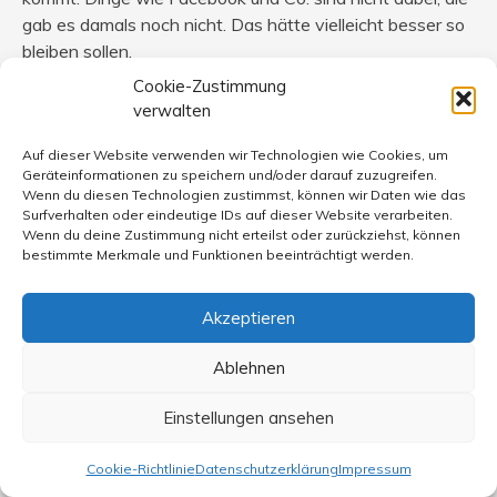
gab es damals noch nicht. Das hätte vielleicht besser so
bleiben sollen.
Cookie-Zustimmung
verwalten
Auf dieser Website verwenden wir Technologien wie Cookies, um
hans
sagt:
Geräteinformationen zu speichern und/oder darauf zuzugreifen.
31. Mai 2023 um 17:14 Uhr
Wenn du diesen Technologien zustimmst, können wir Daten wie das
Surfverhalten oder eindeutige IDs auf dieser Website verarbeiten.
Wenn du deine Zustimmung nicht erteilst oder zurückziehst, können
zu @ Heinz Alexander
bestimmte Merkmale und Funktionen beeinträchtigt werden.
Umweltschutz ist gut und wichtig, aber er muss auch
bezahlbar sein. Mit Phantastereien und Angst sollte man
Akzeptieren
keine Realpolitik machen
Da haben sie recht, vielleicht sollten sie damit anfangen
Ablehnen
denn was anderes als Angst schüren ist ihr Beitrag nicht.
Gestern war Herbert Diess früher Chef von VW und
Einstellungen ansehen
viele Jahre Vorstandsmitglied bei BMW bei Markus Lanz.
Er hat sich zur Energiewende geäußert im letzten Teil
Cookie-Richtlinie
Datenschutzerklärung
Impressum
der Sendung. Die Worte Phantastereien und Angst