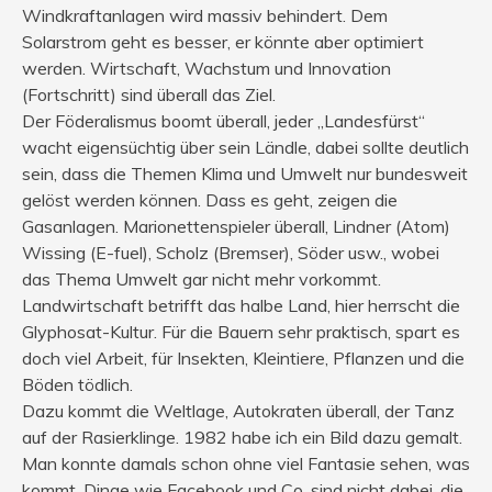
Windkraftanlagen wird massiv behindert. Dem
Solarstrom geht es besser, er könnte aber optimiert
werden. Wirtschaft, Wachstum und Innovation
(Fortschritt) sind überall das Ziel.
Der Föderalismus boomt überall, jeder „Landesfürst“
wacht eigensüchtig über sein Ländle, dabei sollte deutlich
sein, dass die Themen Klima und Umwelt nur bundesweit
gelöst werden können. Dass es geht, zeigen die
Gasanlagen. Marionettenspieler überall, Lindner (Atom)
Wissing (E-fuel), Scholz (Bremser), Söder usw., wobei
das Thema Umwelt gar nicht mehr vorkommt.
Landwirtschaft betrifft das halbe Land, hier herrscht die
Glyphosat-Kultur. Für die Bauern sehr praktisch, spart es
doch viel Arbeit, für Insekten, Kleintiere, Pflanzen und die
Böden tödlich.
Dazu kommt die Weltlage, Autokraten überall, der Tanz
auf der Rasierklinge. 1982 habe ich ein Bild dazu gemalt.
Man konnte damals schon ohne viel Fantasie sehen, was
kommt. Dinge wie Facebook und Co. sind nicht dabei, die