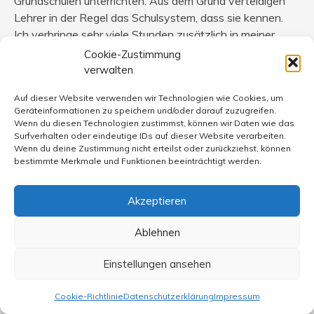
Grundschulen unterrichten. Aus dem Grund verteidigen
Lehrer in der Regel das Schulsystem, dass sie kennen.
Ich verbringe sehr viele Stunden zusätzlich in meiner
Schule, die ich nicht bezahlt bekomme durch meine AG.
Cookie-Zustimmung
Ich sehe aber, wie viel diese Arbeit den Schülern bringt
verwalten
und das macht mich glücklich. Ich finde, dass Schule von
Auf dieser Website verwenden wir Technologien wie Cookies, um
solchen Initiativen geprägt wird, weil diese Ags sehr viel
Geräteinformationen zu speichern und/oder darauf zuzugreifen.
zum Schulleben beitragen und extrem wichtig sind für die
Wenn du diesen Technologien zustimmst, können wir Daten wie das
Persönlichkeitsbildung. So etwas sollte strukturell
Surfverhalten oder eindeutige IDs auf dieser Website verarbeiten.
Wenn du deine Zustimmung nicht erteilst oder zurückziehst, können
gefördert werden. Wenn dies aber nicht geschieht, ist
bestimmte Merkmale und Funktionen beeinträchtigt werden.
Eigeninitiative gefragt! Leider wird die Systemfrage auch
oft vorgeschoben von Leuten, die keine Lust haben
Akzeptieren
selbst etwas in die Hand zu nehmen. Mit Engagement
und Fantasie kann man sehr viel an einer Schule zum
Ablehnen
Positiven wenden. Durch meine Theater-Arbeit habe ich
eine sehr persönliche Beziehung zu vielen Schülern.
Einstellungen ansehen
Meine Schule ist zwar groß, aber sehr schön und ich liebe
es, dort zu sein. Ich freue mich auch immer auf
Cookie-Richtlinie
Datenschutzerklärung
Impressum
Schulfeste, weil ich da meine ehemaligen Schüler