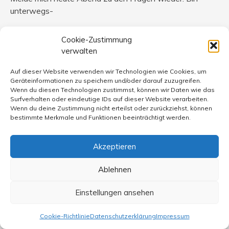
unterwegs-
Cookie-Zustimmung
verwalten
Jürgen Malyssek
sagt:
Auf dieser Website verwenden wir Technologien wie Cookies, um
31. Januar 2017 um 14:20 Uhr
Geräteinformationen zu speichern und/oder darauf zuzugreifen.
Wenn du diesen Technologien zustimmst, können wir Daten wie das
An JaM: Jetzt ist aus dem Heute ein Morgen geworden.
Surfverhalten oder eindeutige IDs auf dieser Website verarbeiten.
Wenn du deine Zustimmung nicht erteilst oder zurückziehst, können
Sorry!
bestimmte Merkmale und Funktionen beeinträchtigt werden.
Den „Staat all seiner Bürger“ habe ich von Herrn
Waschke übernommen, weil ich ihn sehr passend finde.
Ich weiss, dass es nahezu illusionär ist von einer „Ein-
Akzeptieren
Staaten-Lösung“ zu reden, aber das ist für mich der
Ablehnen
eigentliche Weg von einem besetzten Land zu einer
demokratischen Gesellschaft. Eine Koexistenz von Juden
Einstellungen ansehen
und Arabern in Palästina, im Nahen Osten. Ich weiss,
dass der Wille zu einem Friedensprozess sowohl vom
Cookie-Richtlinie
Datenschutzerklärung
Impressum
Staat Israel als auch von Seiten der Palästinenser