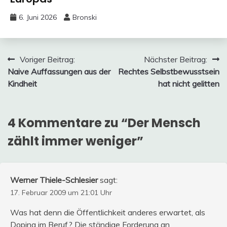
6. Juni 2026
Bronski
Beitragsnavigation
Voriger Beitrag:
Nächster Beitrag:
Naive Auffassungen aus der
Rechtes Selbstbewusstsein
Kindheit
hat nicht gelitten
4 Kommentare zu “
Der Mensch
zählt immer weniger
”
Werner Thiele-Schlesier
sagt:
17. Februar 2009 um 21:01 Uhr
Was hat denn die Öffentlichkeit anderes erwartet, als
Doping im Beruf? Die ständige Forderung an