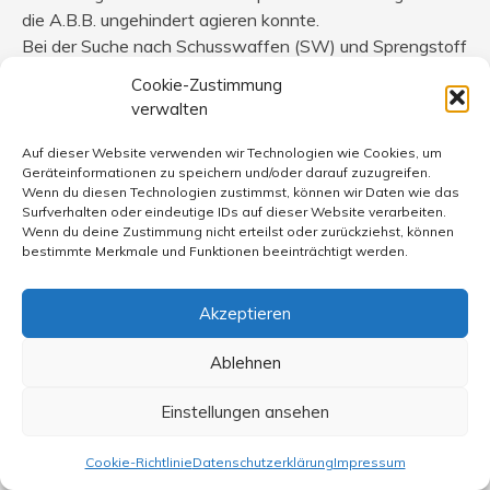
die A.B.B. ungehindert agieren konnte.
Bei der Suche nach Schusswaffen (SW) und Sprengstoff
hat er sich zudem auffällig blöd angestellt.
Cookie-Zustimmung
Zu Lanza kann ich Ihnen leider noch nichts belastbares
verwalten
mitteilen.
Steinhäuser hat wohl ausprobiert wie gut er mit sehr
Auf dieser Website verwenden wir Technologien wie Cookies, um
Geräteinformationen zu speichern und/oder darauf zuzugreifen.
schlecht gefälschten Dokumenten und „unauffälligem
Wenn du diesen Technologien zustimmst, können wir Daten wie das
Auftreten“ zum Ziel kommt. Nach Sprengstoff hat er gar
Surfverhalten oder eindeutige IDs auf dieser Website verarbeiten.
nicht gesucht und wohl keinerlei Ansätze zu einer
Wenn du deine Zustimmung nicht erteilst oder zurückziehst, können
bestimmte Merkmale und Funktionen beeinträchtigt werden.
alternativen Waffenbeschaffung unternommen.
Zur „Erotik“:
Akzeptieren
Was ist das? Personen mit einer solchen Bindung sind
mir noch nie untergekommen, dafür aber viele
Ablehnen
Waffenbesitzer die „Opfer“ der o.a. Mystifizierung
Einstellungen ansehen
geworden sind und mangels Ausbildung das tatsächliche
Potenzial von SW gar nicht sehen oder kennen;
Cookie-Richtlinie
Datenschutzerklärung
Impressum
gelegentlich gilt das selbst für Polizisten