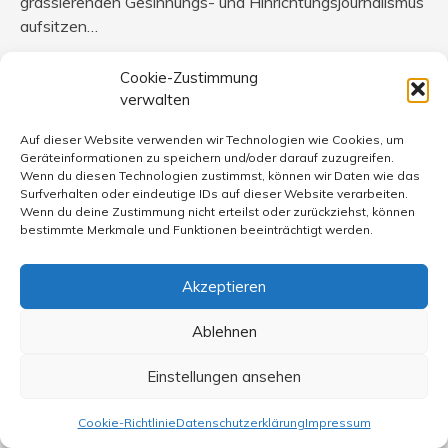
grassierenden Gesinnungs- und Hinrichtungsjournalismus
aufsitzen…
Cookie-Zustimmung
verwalten
V. Grebe
sagt:
Auf dieser Website verwenden wir Technologien wie Cookies, um
17. Juni 2015 um 14:32 Uhr
Geräteinformationen zu speichern und/oder darauf zuzugreifen.
Wenn du diesen Technologien zustimmst, können wir Daten wie das
Religiöser Fundamentalismus ist eine Sonderform des
Surfverhalten oder eindeutige IDs auf dieser Website verarbeiten.
Wenn du deine Zustimmung nicht erteilst oder zurückziehst, können
politischen Fundamentalismus, kann man einfach sagen.
bestimmte Merkmale und Funktionen beeinträchtigt werden.
Schön. Und wer ist Naidoo ?
Akzeptieren
Es ist schon fast tollkühn, in einer Zeit derart brandheißer
Entwicklungen und Gefahren ein derart belangloses
Ablehnen
Thema auszugraben. Der FRblog am Gipfel der
Belanglosigkeit. Oder ist da eine Hinterlist ?
Einstellungen ansehen
Welch hellenistische Polit-Religion steckt hinter dem
Cookie-Richtlinie
Datenschutzerklärung
Impressum
Fundamentalismus eines Tsipras und seines