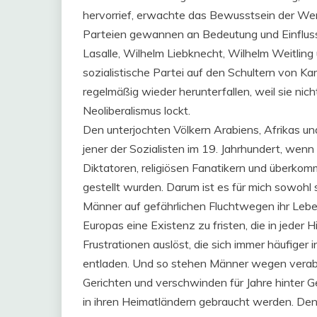
hervorrief, erwachte das Bewusstsein der Werk
Parteien gewannen an Bedeutung und Einfluss
Lasalle, Wilhelm Liebknecht, Wilhelm Weitlin
sozialistische Partei auf den Schultern von K
regelmäßig wieder herunterfallen, weil sie ni
Neoliberalismus lockt.
Den unterjochten Völkern Arabiens, Afrikas un
jener der Sozialisten im 19. Jahrhundert, wenn 
Diktatoren, religiösen Fanatikern und überkomm
gestellt wurden. Darum ist es für mich sowohl 
Männer auf gefährlichen Fluchtwegen ihr Lebe
Europas eine Existenz zu fristen, die in jeder 
Frustrationen auslöst, die sich immer häufiger
entladen. Und so stehen Männer wegen verab
Gerichten und verschwinden für Jahre hinter G
in ihren Heimatländern gebraucht werden. Den