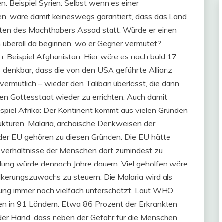
n. Beispiel Syrien: Selbst wenn es einer
den, wäre damit keineswegs garantiert, dass das Land
lten des Machthabers Assad statt. Würde er einen
 überall da beginnen, wo er Gegner vermutet?
. Beispiel Afghanistan: Hier wäre es nach bald 17
 denkbar, dass die von den USA geführte Allianz
 vermutlich – wieder den Taliban überlässt, die dann
hen Gottesstaat wieder zu errichten. Auch damit
spiel Afrika: Der Kontinent kommt aus vielen Gründen
trukturen, Malaria, archaische Denkweisen der
der EU gehören zu diesen Gründen. Die EU hätte
sverhältnisse der Menschen dort zumindest zu
ndung würde dennoch Jahre dauern. Viel geholfen wäre
kerungszuwachs zu steuern. Die Malaria wird als
klung immer noch vielfach unterschätzt. Laut WHO
en in 91 Ländern. Etwa 86 Prozent der Erkrankten
uf der Hand, dass neben der Gefahr für die Menschen