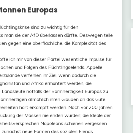
ltonnen Europas
chtlingskrise sind zu wichtig für den
ss man sie der AfD überlassen dürfte. Deswegen teile
 gegen eine oberflächliche, die Komplexität des
ffe ich mir von dieser Partei wesentliche Impulse für
achen und Folgen des Flüchtlingselends. Appelle
ierzulande verfehlen ihr Ziel, wenn dadurch die
ghanistan und Afrika ermuntert werden, die
 Landsleute notfalls der Barmherzigkeit Europas zu
Barmherzigen allmählich ihren Glauben an das Gute.
Freiheiten hart erkämpft werden. Noch vor 200 Jahren
rückung der Massen nie enden würden; die Ideale der
Freiheitsversprechen Napoleons schienen vergessen
die zunächst neue Formen des sozialen Elends