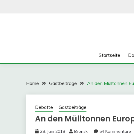
Skip
to
content
Startseite
Da
Home
Gastbeiträge
An den Mülltonnen E
Debatte
Gastbeiträge
An den Mülltonnen Euro
28. Juni 2018
Bronski
54 Kommentare