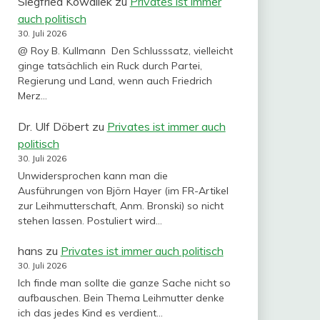
Siegfried Kowallek
zu
Privates ist immer
auch politisch
30. Juli 2026
@ Roy B. Kullmann Den Schlusssatz, vielleicht
ginge tatsächlich ein Ruck durch Partei,
Regierung und Land, wenn auch Friedrich
Merz…
Dr. Ulf Döbert
zu
Privates ist immer auch
politisch
30. Juli 2026
Unwidersprochen kann man die
Ausführungen von Björn Hayer (im FR-Artikel
zur Leihmutterschaft, Anm. Bronski) so nicht
stehen lassen. Postuliert wird…
hans
zu
Privates ist immer auch politisch
30. Juli 2026
Ich finde man sollte die ganze Sache nicht so
aufbauschen. Bein Thema Leihmutter denke
ich das jedes Kind es verdient…