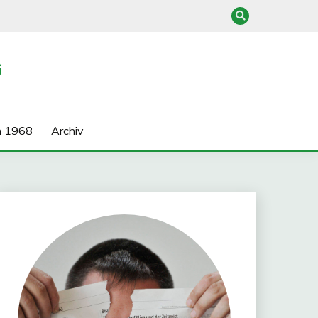
G
n 1968
Archiv