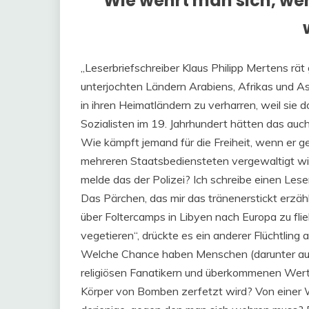
Wie wehrt man sich, we
„Leserbriefschreiber Klaus Philipp Mertens r
unterjochten Ländern Arabiens, Afrikas und A
in ihren Heimatländern zu verharren, weil sie 
Sozialisten im 19. Jahrhundert hätten das auc
Wie kämpft jemand für die Freiheit, wenn er 
mehreren Staatsbediensteten vergewaltigt wird
melde das der Polizei? Ich schreibe einen Leser
Das Pärchen, das mir das tränenerstickt erzähl
über Foltercamps in Libyen nach Europa zu flieh
vegetieren“, drückte es ein anderer Flüchtling a
Welche Chance haben Menschen (darunter auch 
religiösen Fanatikern und überkommenen Wert
Körper von Bomben zerfetzt wird? Von einer Wa