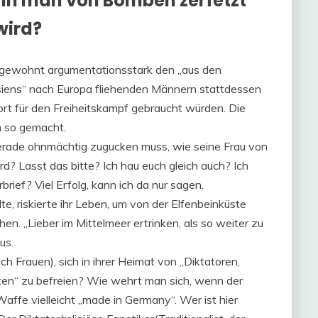
nn man von Bomben zerfetzt
wird?
ät gewohnt argumentationsstark den „aus den
siens“ nach Europa fliehenden Männern stattdessen
dort für den Freiheitskampf gebraucht würden. Die
h so gemacht.
gerade ohnmächtig zugucken muss, wie seine Frau von
? Lasst das bitte? Ich hau euch gleich auch? Ich
brief? Viel Erfolg, kann ich da nur sagen.
te, riskierte ihr Leben, um von der Elfenbeinküste
en. „Lieber im Mittelmeer ertrinken, als so weiter zu
us.
Frauen), sich in ihrer Heimat von „Diktatoren,
en“ zu befreien? Wie wehrt man sich, wenn der
ffe vielleicht „made in Germany“. Wer ist hier