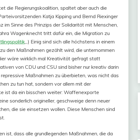
tet die Regierungskoalition, spaltet aber auch die
 Parteivorsitzenden Katja Kipping und Bernd Riexinger
 im Sinne des Prinzips der Solidarität mit Menschen,
ahra Wagenknecht tritt dafür ein, die Migration zu
lingspolitik
„.) Einig sind sich alle höchstens in einem
g zu den Maßnahmen gezählt wird, die unternommen
 wäre wirklich mal Kreativität gefragt statt
tiven von CDU und CSU sind bisher nur kreativ darin
r repressive Maßnahmen zu überbieten, was nicht das
en zu tun hat, sondern vor allem mit der
e ist da ein bisschen weiter: Waffenexporte
ine sonderlich origineller, geschweige denn neuer
en, die sie einsetzen wollen. Diese Menschen sind
st.
en ist, dass alle grundlegenden Maßnahmen, die da