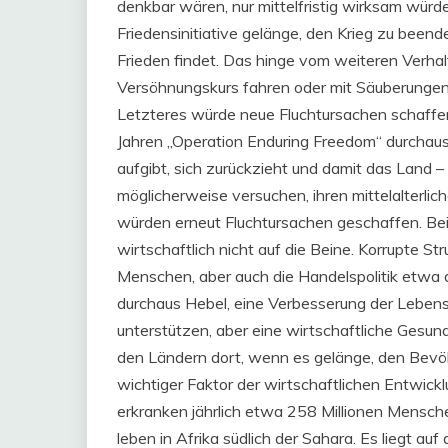
denkbar wären, nur mittelfristig wirksam würde
Friedensinitiative gelänge, den Krieg zu been
Frieden findet. Das hinge vom weiteren Verha
Versöhnungskurs fahren oder mit Säuberungen
Letzteres würde neue Fluchtursachen schaffen
Jahren „Operation Enduring Freedom“ durchaus
aufgibt, sich zurückzieht und damit das Land –
möglicherweise versuchen, ihren mittelalterlic
würden erneut Fluchtursachen geschaffen. Bei
wirtschaftlich nicht auf die Beine. Korrupte S
Menschen, aber auch die Handelspolitik etwa 
durchaus Hebel, eine Verbesserung der Leben
unterstützen, aber eine wirtschaftliche Gesu
den Ländern dort, wenn es gelänge, den Bevöl
wichtiger Faktor der wirtschaftlichen Entwic
erkranken jährlich etwa 258 Millionen Mensch
leben in Afrika südlich der Sahara. Es liegt a