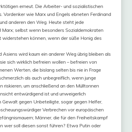
tätigen erneut. Die Arbeiter- und sozialistischen
. Vordenker wie Marx und Engels ebneten Ferdinand
g und anderen den Weg. Heute steht jede
arl Marx; selbst wenn besonders Sozialdemokraten
cht widerstehen können, wenn der süße Honig des
d Asiens wird kaum ein anderer Weg übrig bleiben als
sie sich wirklich befreien wollen – befreien von
enen Werten, die bislang selten bis nie in Frage
schmerzlich als auch unbegreiflich, wenn junge
n riskieren, um anschließend an den Mülltonnen
Hinsicht entwürdigend ist und unweigerlich
 in Gewalt gegen Unbeteiligte, sogar gegen Helfer,
scheuungswürdiger Verbrechen vor europäischen
efängnismauern; Männer, die für den Freiheitskampf
n wer soll diesen sonst führen? Etwa Putin oder