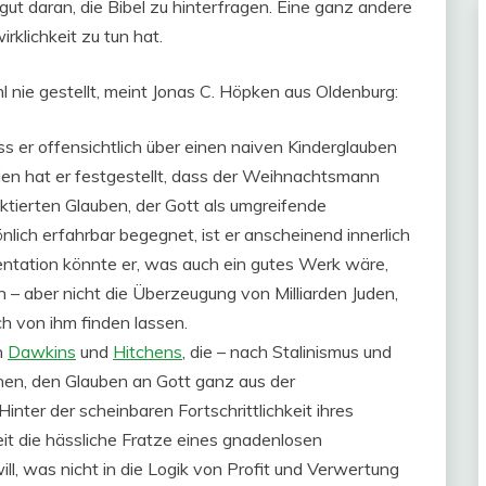
gut daran, die Bibel zu hinterfragen. Eine ganz andere
rklichkeit zu tun hat.
nie gestellt, meint Jonas C. Höpken aus Oldenburg:
 er offensichtlich über einen naiven Kinderglauben
en hat er festgestellt, dass der Weihnachtsmann
lektierten Glauben, der Gott als umgreifende
lich erfahrbar begegnet, ist er anscheinend innerlich
ntation könnte er, was auch ein gutes Werk wäre,
 – aber nicht die Überzeugung von Milliarden Juden,
ch von ihm finden lassen.
n
Dawkins
und
Hitchens
, die – nach Stalinismus und
hen, den Glauben an Gott ganz aus der
Hinter der scheinbaren Fortschrittlichkeit ihres
eit die hässliche Fratze eines gnadenlosen
will, was nicht in die Logik von Profit und Verwertung