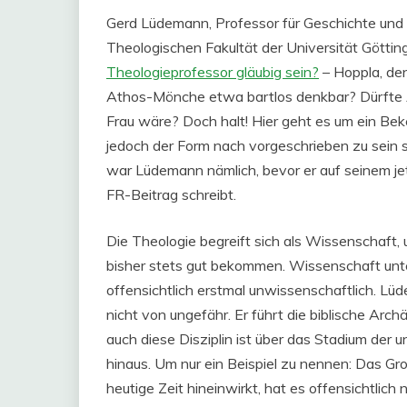
Gerd Lüdemann, Professor für Geschichte und 
Theologischen Fakultät der Universität Göttin
Theologieprofessor gläubig sein?
– Hoppla, den
Athos-Mönche etwa bartlos denkbar? Dürfte A
Frau wäre? Doch halt! Hier geht es um ein Beke
jedoch der Form nach vorgeschrieben zu sein s
war Lüdemann nämlich, bevor er auf seinem jetz
FR-Beitrag schreibt.
Die Theologie begreift sich als Wissenschaft, 
bisher stets gut bekommen. Wissenschaft unter
offensichtlich erstmal unwissenschaftlich. L
nicht von ungefähr. Er führt die biblische Arch
auch diese Disziplin ist über das Stadium der u
hinaus. Um nur ein Beispiel zu nennen: Das Groß
heutige Zeit hineinwirkt, hat es offensichtlic