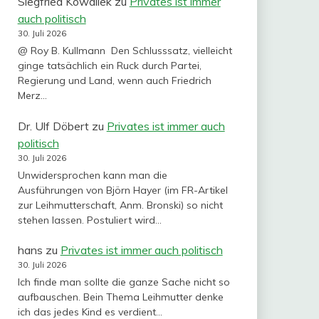
Siegfried Kowallek
zu
Privates ist immer
auch politisch
30. Juli 2026
@ Roy B. Kullmann Den Schlusssatz, vielleicht
ginge tatsächlich ein Ruck durch Partei,
Regierung und Land, wenn auch Friedrich
Merz…
Dr. Ulf Döbert
zu
Privates ist immer auch
politisch
30. Juli 2026
Unwidersprochen kann man die
Ausführungen von Björn Hayer (im FR-Artikel
zur Leihmutterschaft, Anm. Bronski) so nicht
stehen lassen. Postuliert wird…
hans
zu
Privates ist immer auch politisch
30. Juli 2026
Ich finde man sollte die ganze Sache nicht so
aufbauschen. Bein Thema Leihmutter denke
ich das jedes Kind es verdient…