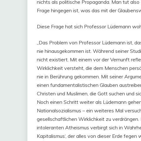
nichts als politische Propaganda. Man tut also 
Frage hingegen ist, was das mit der Glaubenswi
Diese Frage hat sich Professor Lüdemann wohl 
„Das Problem von Professor Lüdemann ist, dass
nie hinausgekommen ist. Während seiner Studi
nicht existiert. Mit einem vor der Vernunft ref
Wirklichkeit versteht, die dem Menschen persön
nie in Berührung gekommen. Mit seiner Argume
einen fundamentalistischen Glauben austreiben
Christen und Muslimen, die Gott suchen und si
Noch einen Schritt weiter als Lüdemann gehe
Nationalsozialismus – ein weiteres Mal versuc
gesellschaftlichen Wirklichkeit zu verdrängen. 
intoleranten Atheismus verbirgt sich in Wahrh
Kapitalismus‘, der alles von dieser Erde fegen 