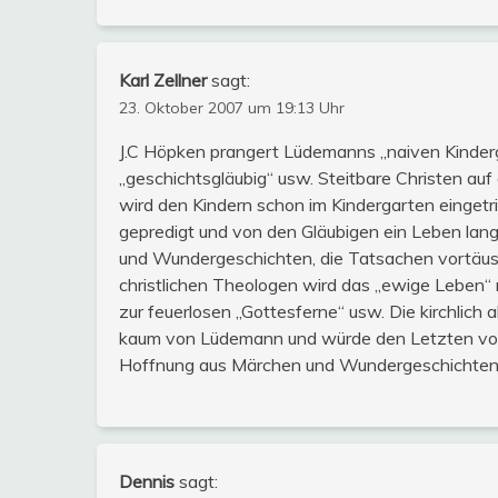
Karl Zellner
sagt:
23. Oktober 2007 um 19:13 Uhr
J.C Höpken prangert Lüdemanns „naiven Kinder
„geschichtsgläubig“ usw. Steitbare Christen au
wird den Kindern schon im Kindergarten eingetric
gepredigt und von den Gläubigen ein Leben lan
und Wundergeschichten, die Tatsachen vortäus
christlichen Theologen wird das „ewige Leben“ 
zur feuerlosen „Gottesferne“ usw. Die kirchlich 
kaum von Lüdemann und würde den Letzten von d
Hoffnung aus Märchen und Wundergeschichten
Dennis
sagt: