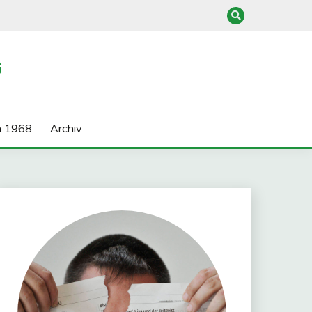
G
n 1968
Archiv