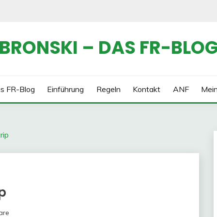
BRONSKI – DAS FR-BLO
s FR-Blog
Einführung
Regeln
Kontakt
ANF
Mei
rip
p
are