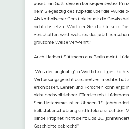
passt. Ein Gott, dessen konsequentestes Prinz
beim Siegeszug des Kapitals über die Würde 
Als katholischer Christ bleibt mir die Gewiss
nicht das letzte Wort der Geschichte sein. Da
verschaffen wird, welches das jetzt herrsche
grausame Weise verwehrt.“
Auch Heribert Süttmann aus Berlin meint, Lüd
„Was der ‚ungläubig‘, in Wirklichkeit ‚geschic
Verfassungsgericht durchsetzen möchte, hat si
erschlossen. Lehren und Forschen kann er ja; in
nicht nachvollziehbar. Für mich reist Lüdemann
Sein Historismus ist im Übrigen 19. Jahrhunder
Selbstüberschätzung und Intoleranz auf den 
blinde Prophet nicht sieht: Das 20. Jahrhunder
Geschichte gebracht!“