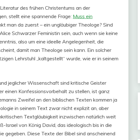
Literatur des frühen Christentums an der
gen, stellt eine spannende Frage:
Muss ein
kt man da zuerst – ein ungläubiger Theologe? Sind
lice Schwarzer Feministin sein, auch wenn sie keine
nntnis, also um eine ideelle Angelegenheit, die
cheint, damit man Theologe sein kann. Ein solcher
igen Lehrstuhl „kaltgestellt“ wurde, wie er in seinem
und jeglicher Wissenschaft sind kritische Geister
 einen Konfessionsvorbehalt zu stellen, ist ganz
üdemanns Zweifel an den biblischen Texten kommen ja
äologie in seinem Text zwar nicht explizit an, aber
nkritischen Textgläubigkeit inzwischen natürlich weit
-Israel von König David, das ideologisch bis in die
h nie gegeben. Diese Texte der Bibel sind anscheinend