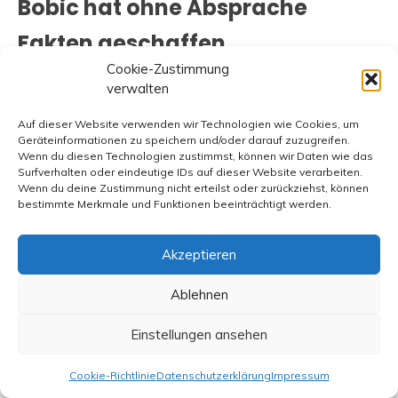
Bobic hat ohne Absprache
Fakten geschaffen
Cookie-Zustimmung
verwalten
Eintracht Frankfurt:„Aufsichtsrat nimmt Bobic an die
Kandare“ und „Alles eine Frage der Kohle“, FR-Sport vom
Auf dieser Website verwenden wir Technologien wie Cookies, um
11. und 12.3.
Geräteinformationen zu speichern und/oder darauf zuzugreifen.
Wenn du diesen Technologien zustimmst, können wir Daten wie das
Surfverhalten oder eindeutige IDs auf dieser Website verarbeiten.
Ja, Fredi Bobic hat in den letzten Jahren einen sehr guten
Wenn du deine Zustimmung nicht erteilst oder zurückziehst, können
bestimmte Merkmale und Funktionen beeinträchtigt werden.
Job für Eintracht Frankfurt gemacht, der Eintracht
Frankfurt sportlich nach vorne gebracht und uns viel
Akzeptieren
Freude bereitet hat. Letztlich handelte es sich aber auch
nur um eben dies, einen hoch dotierten vertraglich
Ablehnen
vereinbarten Job. Auch wenn Bobic diesen Job besser
erledigt hat, als z. B. seine Kollegen Jochen Schneider
Einstellungen ansehen
oder Horst Heldt, ist dies noch lange kein Grund für
Cookie-Richtlinie
Datenschutzerklärung
Impressum
Eintracht Frankfurt in absolute Demut zu verfallen. Es ist