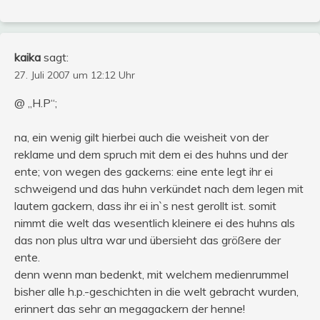
kaika
sagt:
27. Juli 2007 um 12:12 Uhr
@ „H.P“;
na, ein wenig gilt hierbei auch die weisheit von der
reklame und dem spruch mit dem ei des huhns und der
ente; von wegen des gackerns: eine ente legt ihr ei
schweigend und das huhn verkündet nach dem legen mit
lautem gackern, dass ihr ei in`s nest gerollt ist. somit
nimmt die welt das wesentlich kleinere ei des huhns als
das non plus ultra war und übersieht das größere der
ente.
denn wenn man bedenkt, mit welchem medienrummel
bisher alle h.p.-geschichten in die welt gebracht wurden,
erinnert das sehr an megagackern der henne!