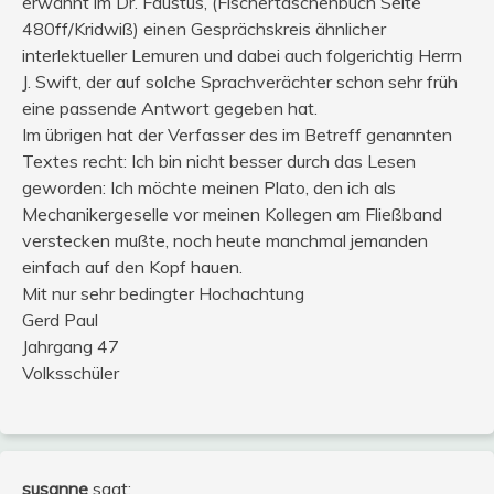
erwähnt im Dr. Faustus, (Fischertaschenbuch Seite
480ff/Kridwiß) einen Gesprächskreis ähnlicher
interlektueller Lemuren und dabei auch folgerichtig Herrn
J. Swift, der auf solche Sprachverächter schon sehr früh
eine passende Antwort gegeben hat.
Im übrigen hat der Verfasser des im Betreff genannten
Textes recht: Ich bin nicht besser durch das Lesen
geworden: Ich möchte meinen Plato, den ich als
Mechanikergeselle vor meinen Kollegen am Fließband
verstecken mußte, noch heute manchmal jemanden
einfach auf den Kopf hauen.
Mit nur sehr bedingter Hochachtung
Gerd Paul
Jahrgang 47
Volksschüler
susanne
sagt: