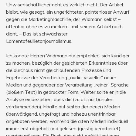
Unwisenschaftlicher geht es wirklich nicht. Der Artikel
bleibt, wie gesagt, ein ungerichteter, pointenloser Anwurf
gegen die Marketingmaschine, der Widmann selbst –
offenbar ohne es zu merken – mit seinem Artikel noch
dient. – Das ist schwächster
Lamentofeuilletonjournalismus.
Ich könnte Herren Widmann nur empfehlen, sich kundiger
zu machen, bezüglich der gesicherten Erkenntnisse über
die durchaus nicht gleichlaufenden Prozesse und
Ergebnisse der Verarbeitung „audio-visueller“ neuer
Medien und gegenüber der Verarbeitung „reiner“ Sprache
(bloßem Text) in gedruckter Form. Weiter sollte er in die
Analyse einbeziehen, dass die (zu oft nur banalen,
verdummenden) Inhalte auf seiten der neuen Medien
überwältigend, ungefragt und nahezu unentrinnbar
angeboten werden, während die alten Medien individuell
immer erst abgeholt und gelesen (geistig verarbeitet)
werden müssen. Ein Buch, das nicht gefällt liest man