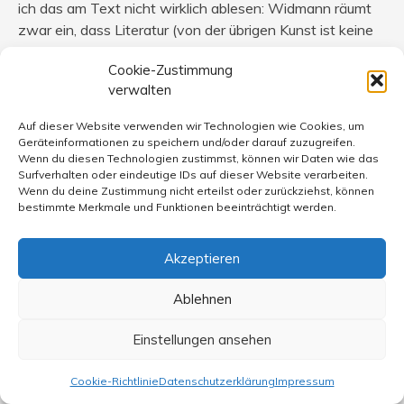
ich das am Text nicht wirklich ablesen: Widmann räumt
zwar ein, dass Literatur (von der übrigen Kunst ist keine
wirkliche Rede) Wirkung auf Menschen habe, nur sei
Cookie-Zustimmung
diese unvorhersehbar (unerklärbar?) und es scheint ihm
verwalten
(deswegen?) nicht wichtig, Unterschiede der Rezeption
und ihrer Folgen dabei festzustellen. Das ist nur trivial und
Auf dieser Website verwenden wir Technologien wie Cookies, um
führt zu der von mir beklagten breiigen Unschärfe.
Geräteinformationen zu speichern und/oder darauf zuzugreifen.
Wenn du diesen Technologien zustimmst, können wir Daten wie das
Surfverhalten oder eindeutige IDs auf dieser Website verarbeiten.
Was die „Wissenschaftlichkeit“ angeht, so muss auch die
Wenn du deine Zustimmung nicht erteilst oder zurückziehst, können
subjektiv gefärbte Interpretation, die eben argumentativ
bestimmte Merkmale und Funktionen beeinträchtigt werden.
begründete Meinung im Journalismus wissenschaftlichen
Ansprüchen genügen. Dies gilt auch und gerade, wenn
Akzeptieren
Arno Widmanns Meinung im Zeitungsartikel zur
Information für den Leser wird. Da in diesem Fall kein
Ablehnen
logischer, inhaltlicher, interpretativer Zusammenhang
zwischen Widmanns Anfangsbeobachtung und seiner
Einstellungen ansehen
danach unbegründet bleibenden These ausgewiesen
wird, kann ich von Unwissenschaftlichkeit sprechen.
Cookie-Richtlinie
Datenschutzerklärung
Impressum
Aber vielleicht reichte es auch, nur zu sagen, dass