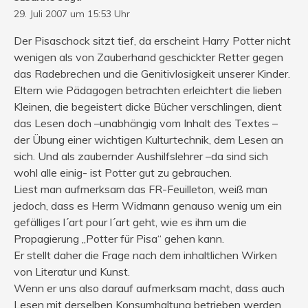
29. Juli 2007 um 15:53 Uhr
Der Pisaschock sitzt tief, da erscheint Harry Potter nicht
wenigen als von Zauberhand geschickter Retter gegen
das Radebrechen und die Genitivlosigkeit unserer Kinder.
Eltern wie Pädagogen betrachten erleichtert die lieben
Kleinen, die begeistert dicke Bücher verschlingen, dient
das Lesen doch –unabhängig vom Inhalt des Textes –
der Übung einer wichtigen Kulturtechnik, dem Lesen an
sich. Und als zaubernder Aushilfslehrer –da sind sich
wohl alle einig- ist Potter gut zu gebrauchen.
Liest man aufmerksam das FR-Feuilleton, weiß man
jedoch, dass es Herrn Widmann genauso wenig um ein
gefälliges l´art pour l´art geht, wie es ihm um die
Propagierung „Potter für Pisa“ gehen kann.
Er stellt daher die Frage nach dem inhaltlichen Wirken
von Literatur und Kunst.
Wenn er uns also darauf aufmerksam macht, dass auch
Lesen mit derselben Konsumhaltung betrieben werden