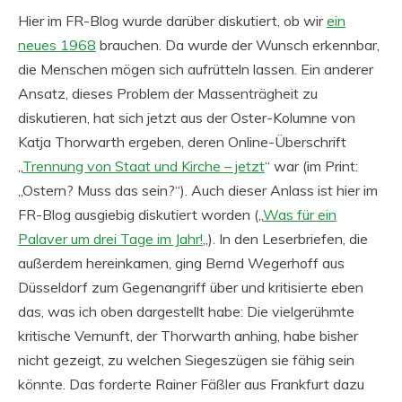
Hier im FR-Blog wurde darüber diskutiert, ob wir
ein
neues 1968
brauchen. Da wurde der Wunsch erkennbar,
die Menschen mögen sich aufrütteln lassen. Ein anderer
Ansatz, dieses Problem der Massenträgheit zu
diskutieren, hat sich jetzt aus der Oster-Kolumne von
Katja Thorwarth ergeben, deren Online-Überschrift
„
Trennung von Staat und Kirche – jetzt
“ war (im Print:
„Ostern? Muss das sein?“). Auch dieser Anlass ist hier im
FR-Blog ausgiebig diskutiert worden („
Was für ein
Palaver um drei Tage im Jahr!
„). In den Leserbriefen, die
außerdem hereinkamen, ging Bernd Wegerhoff aus
Düsseldorf zum Gegenangriff über und kritisierte eben
das, was ich oben dargestellt habe: Die vielgerühmte
kritische Vernunft, der Thorwarth anhing, habe bisher
nicht gezeigt, zu welchen Siegeszügen sie fähig sein
könnte. Das forderte Rainer Fäßler aus Frankfurt dazu