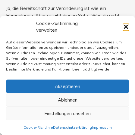
Ja, die Bereitschaft zur Veränderung ist wie ein
Humpelgang. Aber es gibt diesen Satz: ‚Was du nicht
veränderst, das verändert dich.‘ Die Veränderung ist eine
Cookie-Zustimmung
kollektive Sache, aber oft geht es von einzelnen (starke
verwalten
Symbolik) aus.
Auf dieser Website verwenden wir Technologien wie Cookies, um
Geräteinformationen zu speichern und/oder darauf zuzugreifen.
Eine Annäherung der unterschiedlichen Generationen ist
Wenn du diesen Technologien zustimmst, können wir Daten wie das
eine Möglichkeit. Ist auch nicht unrealistisch. Aber ich
Surfverhalten oder eindeutige IDs auf dieser Website verarbeiten.
Wenn du deine Zustimmung nicht erteilst oder zurückziehst, können
hoffe, dass die Generationen nach mir wieder Mut
bestimmte Merkmale und Funktionen beeinträchtigt werden.
fassen.
Wir sehen es bei den Schülerprotesten in Amerika für
Akzeptieren
schärfere Waffengesetze. Starke Impulse zu erkennen.
Ablehnen
Einstellungen ansehen
Brigitte Ernst
sagt:
25. April 2018 um 7:59 Uhr
Cookie-Richtlinie
Datenschutzerklärung
Impressum