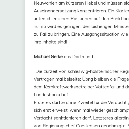
Neuwahlen am kürzeren Hebel und müssen sich
Auseinandersetzung konzentrieren. Ein Klarte
unterschiedlichen Positionen auf den Punkt br
nur so wird es gelingen, den bisherigen Ministe
zu Fall zu bringen. Eine Ausgangssituation wi
ihre Inhalte sind!“
Michael Gerke
aus Dortmund:
„Die zurzeit von schleswig-holsteinischer Re
Vertragen mal beiseite: Übrig bleiben die Frag
dem Kernkraftwerksbetreiber Vattenfall und 
Landesbankchef.
Ersteres dürfte ohne Zweifel für die Verdächti
sich erst erweist, wenn mal wieder geschlampt
Verdacht sanktionieren darf. Letzteres allerding
von Regierungschef Carstensen genehmigte 