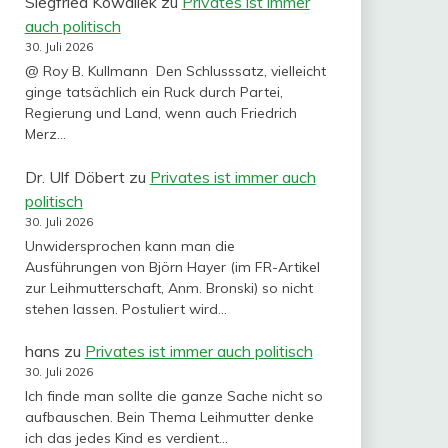
Siegfried Kowallek
zu
Privates ist immer
auch politisch
30. Juli 2026
@ Roy B. Kullmann Den Schlusssatz, vielleicht
ginge tatsächlich ein Ruck durch Partei,
Regierung und Land, wenn auch Friedrich
Merz…
Dr. Ulf Döbert
zu
Privates ist immer auch
politisch
30. Juli 2026
Unwidersprochen kann man die
Ausführungen von Björn Hayer (im FR-Artikel
zur Leihmutterschaft, Anm. Bronski) so nicht
stehen lassen. Postuliert wird…
hans
zu
Privates ist immer auch politisch
30. Juli 2026
Ich finde man sollte die ganze Sache nicht so
aufbauschen. Bein Thema Leihmutter denke
ich das jedes Kind es verdient…