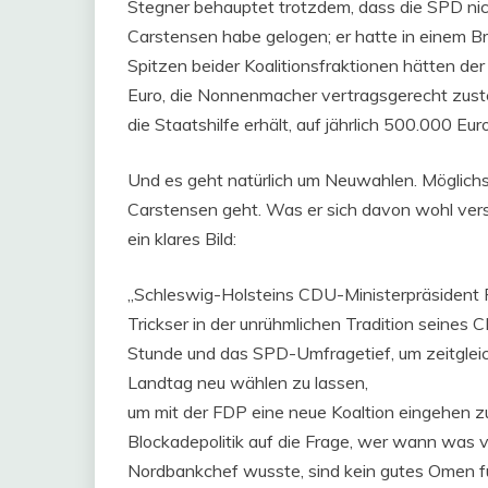
Stegner behauptet trotzdem, dass die SPD nic
Carstensen habe gelogen; er hatte in einem Bri
Spitzen beider Koalitionsfraktionen hätten de
Euro, die Nonnenmacher vertragsgerecht zust
die Staatshilfe erhält, auf jährlich 500.000 Eur
Und es geht natürlich um Neuwahlen. Möglic
Carstensen geht. Was er sich davon wohl ver
ein klares Bild:
„Schleswig-Holsteins CDU-Ministerpräsident Pe
Trickser in der unrühmlichen Tradition seines
Stunde und das SPD-Umfragetief, um zeitglei
Landtag neu wählen zu lassen,
um mit der FDP eine neue Koaltion eingehen z
Blockadepolitik auf die Frage, wer wann was
Nordbankchef wusste, sind kein gutes Omen für 