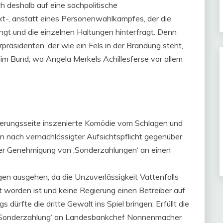
 deshalb auf eine sachpolitische
xt-, anstatt eines Personenwahlkampfes, der die
ingt und die einzelnen Haltungen hinterfragt. Denn
rpräsidenten, der wie ein Fels in der Brandung steht,
e im Bund, wo Angela Merkels Achillesferse vor allem
gierungsseite inszenierte Komödie vom Schlagen und
en nach vernachlässigter Aufsichtspflicht gegenüber
der Genehmigung von ‚Sonderzahlungen‘ an einen
gen ausgehen, da die Unzuverlässigkeit Vattenfalls
 worden ist und keine Regierung einen Betreiber auf
s dürfte die dritte Gewalt ins Spiel bringen: Erfüllt die
‚Sonderzahlung‘ an Landesbankchef Nonnenmacher