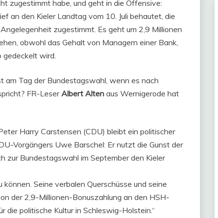
ht zugestimmt habe, und geht in die Offensive:
ef an den Kieler Landtag vom 10. Juli behautet, die
r Angelegenheit zugestimmt. Es geht um 2,9 Millionen
ehen, obwohl das Gehalt von Managern einer Bank,
o gedeckelt wird.
hst am Tag der Bundestagswahl, wenn es nach
spricht? FR-Leser
Albert Alten
aus Wernigerode hat
ter Harry Carstensen (CDU) bleibt ein politischer
 CDU-Vorgängers Uwe Barschel: Er nutzt die Gunst der
ch zur Bundestagswahl im September den Kieler
u können. Seine verbalen Querschüsse und seine
 von der 2,9-Millionen-Bonuszahlung an den HSH-
die politische Kultur in Schleswig-Holstein.“