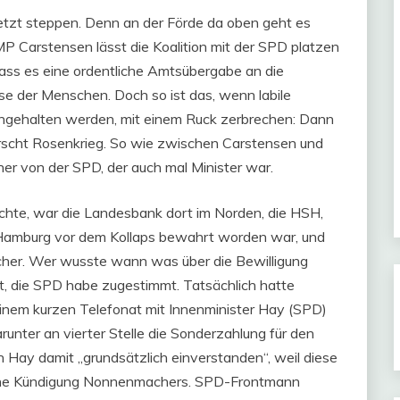
jetzt steppen. Denn an der Förde da oben geht es
P Carstensen lässt die Koalition mit der SPD platzen
dass es eine ordentliche Amtsübergabe an die
esse der Menschen. Doch so ist das, wenn labile
ngehalten werden, mit einem Ruck zerbrechen: Dann
rscht Rosenkrieg. So wie zwischen Carstensen und
er von der SPD, der auch mal Minister war.
chte, war die Landesbank dort im Norden, die HSH,
 Hamburg vor dem Kollaps bewahrt worden war, und
her. Wer wusste wann was über die Bewilligung
, die SPD habe zugestimmt. Tatsächlich hatte
einem kurzen Telefonat mit Innenminister Hay (SPD)
unter an vierter Stelle die Sonderzahlung für den
 Hay damit „grundsätzlich einverstanden“, weil diese
iche Kündigung Nonnenmachers. SPD-Frontmann