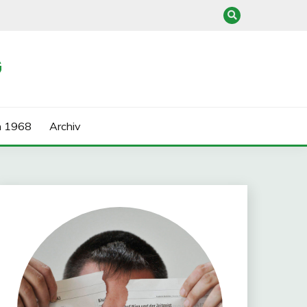
G
n 1968
Archiv