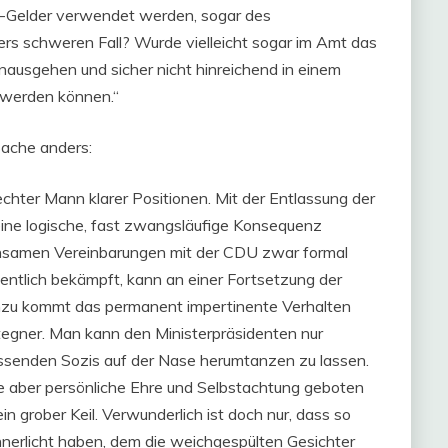
in-Gelder verwendet werden, sogar des
ers schweren Fall? Wurde vielleicht sogar im Amt das
nausgehen und sicher nicht hinreichend in einem
 werden können.“
Sache anders:
echter Mann klarer Positionen. Mit der Entlassung der
eine logische, fast zwangsläufige Konsequenz
nsamen Vereinbarungen mit der CDU zwar formal
fentlich bekämpft, kann an einer Fortsetzung der
inzu kommt das permanent impertinente Verhalten
egner. Man kann den Ministerpräsidenten nur
ssenden Sozis auf der Nase herumtanzen zu lassen.
 aber persönliche Ehre und Selbstachtung geboten
n grober Keil. Verwunderlich ist doch nur, dass so
rinnerlicht haben, dem die weichgespülten Gesichter