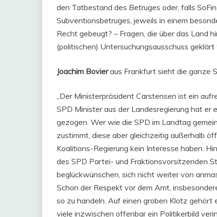
den Tatbestand des Betruges oder, falls SoF
Subventionsbetruges, jeweils in einem besond
Recht gebeugt? – Fragen, die über das Land hi
(politischen) Untersuchungsausschuss geklärt
Joachim Bovier
aus Frankfurt sieht die ganze 
„Der Ministerpräsident Carstensen ist ein aufr
SPD Minister aus der Landesregierung hat er 
gezogen. Wer wie die SPD im Landtag gemei
zustimmt, diese aber gleichzeitig außerhalb öf
Koalitions-Regierung kein Interesse haben. H
des SPD Partei- und Fraktionsvorsitzenden St
beglückwünschen, sich nicht weiter von anma
Schon der Respekt vor dem Amt, insbesondere
so zu handeln. Auf einen groben Klotz gehört ei
viele inzwischen offenbar ein Politikerbild ve