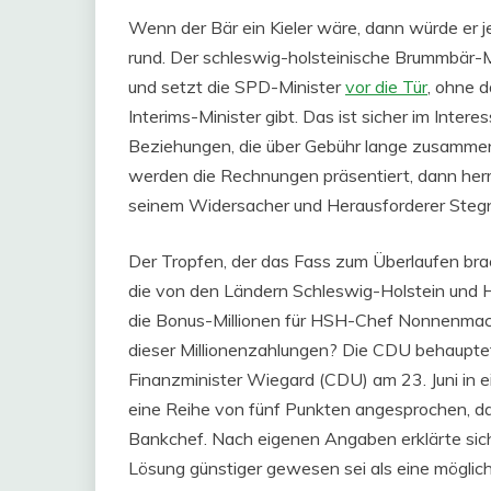
Wenn der Bär ein Kieler wäre, dann würde er 
rund. Der schleswig-holsteinische Brummbär-M
und setzt die SPD-Minister
vor die Tür
, ohne 
Interims-Minister gibt. Das ist sicher im Inter
Beziehungen, die über Gebühr lange zusamme
werden die Rechnungen präsentiert, dann her
seinem Widersacher und Herausforderer Stegn
Der Tropfen, der das Fass zum Überlaufen bra
die von den Ländern Schleswig-Holstein und
die Bonus-Millionen für HSH-Chef Nonnenmac
dieser Millionenzahlungen? Die CDU behauptet
Finanzminister Wiegard (CDU) am 23. Juni in 
eine Reihe von fünf Punkten angesprochen, dar
Bankchef. Nach eigenen Angaben erklärte sich
Lösung günstiger gewesen sei als eine mögl