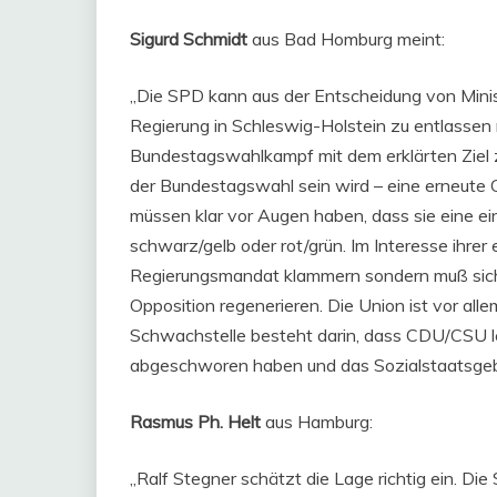
Sigurd Schmidt
aus Bad Homburg meint:
„Die SPD kann aus der Entscheidung von Minis
Regierung in Schleswig-Holstein zu entlassen 
Bundestagswahlkampf mit dem erklärten Ziel z
der Bundestagswahl sein wird – eine erneute G
müssen klar vor Augen haben, dass sie eine 
schwarz/gelb oder rot/grün. Im Interesse ihrer
Regierungsmandat klammern sondern muß sich –
Opposition regenerieren. Die Union ist vor all
Schwachstelle besteht darin, dass CDU/CSU le
abgeschworen haben und das Sozialstaatsgeb
Rasmus Ph. Helt
aus Hamburg:
„Ralf Stegner schätzt die Lage richtig ein. Di