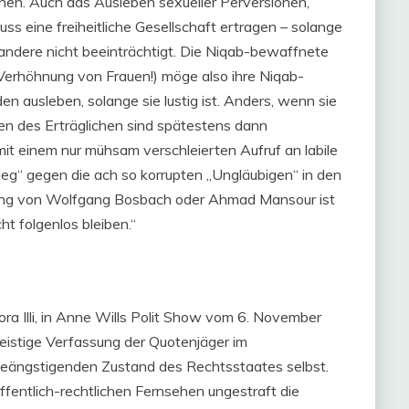
nen. Auch das Ausleben sexueller Perversionen,
 eine freiheitliche Gesellschaft ertragen – solange
r andere nicht beeinträchtigt. Die Niqab-bewaffnete
Verhöhnung von Frauen!) möge also ihre Niqab-
n ausleben, solange sie lustig ist. Anders, wenn sie
nzen des Erträglichen sind spätestens dann
 mit einem nur mühsam verschleierten Aufruf an labile
rieg“ gegen die ach so korrupten „Ungläubigen“ in den
gung von Wolfgang Bosbach oder Ahmad Mansour ist
cht folgenlos bleiben.“
Nora Illi, in Anne Wills Polit Show vom 6. November
geistige Verfassung der Quotenjäger im
beängstigenden Zustand des Rechtsstaates selbst.
öffentlich-rechtlichen Fernsehen ungestraft die