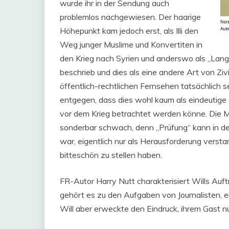
wurde ihr in der Sendung auch
problemlos nachgewiesen. Der haarige
Höhepunkt kam jedoch erst, als Illi den
Weg junger Muslime und Konvertiten in
den Krieg nach Syrien und anderswo als „Lang
beschrieb und dies als eine andere Art von Zi
öffentlich-rechtlichen Fernsehen tatsächlich sel
entgegen, dass dies wohl kaum als eindeutige
vor dem Krieg betrachtet werden könne. Die 
sonderbar schwach, denn „Prüfung“ kann in dem
war, eigentlich nur als Herausforderung versta
bitteschön zu stellen haben.
FR-Autor Harry Nutt charakterisiert Wills Auf
gehört es zu den Aufgaben von Journalisten, ei
Will aber erweckte den Eindruck, ihrem Gast n