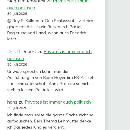
Siegfried Kowallek
zu
Privates ist immer
auch politisch
30. Juli 2026
@ Roy B. Kullmann Den Schlusssatz, vielleicht
ginge tatsächlich ein Ruck durch Partei,
Regierung und Land, wenn auch Friedrich
Merz…
Dr. Ulf Döbert
zu
Privates ist immer auch
politisch
30. Juli 2026
Unwidersprochen kann man die
Ausführungen von Björn Hayer (im FR-Artikel
zur Leihmutterschaft, Anm. Bronski) so nicht
stehen lassen. Postuliert wird…
hans
zu
Privates ist immer auch politisch
30. Juli 2026
Ich finde man sollte die ganze Sache nicht so
aufbauschen. Bein Thema Leihmutter denke
ich das jedes Kind es verdient…