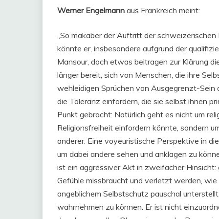
Werner Engelmann
aus Frankreich meint:
„So makaber der Auftritt der schweizerischen N
könnte er, insbesondere aufgrund der qualif
Mansour, doch etwas beitragen zur Klärung dies
länger bereit, sich von Menschen, die ihre Sel
wehleidigen Sprüchen von Ausgegrenzt-Sein a
die Toleranz einfordern, die sie selbst ihnen 
Punkt gebracht: Natürlich geht es nicht um rel
Religionsfreiheit einfordern könnte, sondern 
anderer. Eine voyeuristische Perspektive in die
um dabei andere sehen und anklagen zu könne
ist ein aggressiver Akt in zweifacher Hinsicht:
Gefühle missbraucht und verletzt werden, wi
angeblichem Selbstschutz pauschal unterstellt
wahrnehmen zu können. Er ist nicht einzuordne