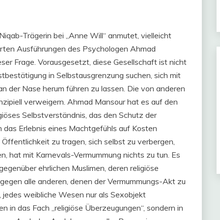
iqab-Trägerin bei „Anne Will“ anmutet, vielleicht
izierten Ausführungen des Psychologen Ahmad
er Frage. Vorausgesetzt, diese Gesellschaft ist nicht
bstbestätigung in Selbstausgrenzung suchen, sich mit
n der Nase herum führen zu lassen. Die von anderen
prinzipiell verweigern. Ahmad Mansour hat es auf den
igiöses Selbstverständnis, das den Schutz der
um das Erlebnis eines Machtgefühls auf Kosten
 Öffentlichkeit zu tragen, sich selbst zu verbergen,
n, hat mit Karnevals-Vermummung nichts zu tun. Es
 gegenüber ehrlichen Muslimen, deren religiöse
e gegen alle anderen, denen der Vermummungs-Akt zu
, jedes weibliche Wesen nur als Sexobjekt
n in das Fach „religiöse Überzeugungen“, sondern in