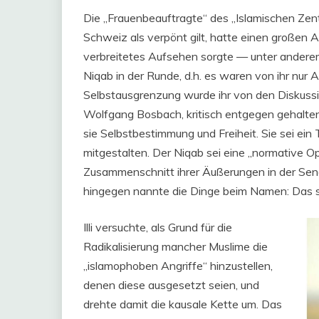
Die „Frauenbeauftragte“ des „Islamischen Zent
Schweiz als verpönt gilt, hatte einen großen Au
verbreitetes Aufsehen sorgte — unter anderem, 
Niqab in der Runde, d.h. es waren von ihr nu
Selbstausgrenzung wurde ihr von den Diskus
Wolfgang Bosbach, kritisch entgegen gehalten,
sie Selbstbestimmung und Freiheit. Sie sei ein
mitgestalten. Der Niqab sei eine „normative Opti
Zusammenschnitt ihrer Äußerungen in der Se
hingegen nannte die Dinge beim Namen: Das s
Illi versuchte, als Grund für die
Radikalisierung mancher Muslime die
„islamophoben Angriffe“ hinzustellen,
denen diese ausgesetzt seien, und
drehte damit die kausale Kette um. Das