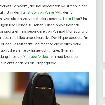
ralrats Schweiz“, der bei moderaten Muslimen in der
ftritt in der
Talkshow von Anne Will
, der für
weil sie ihn vollverschleiert bestritt:
Nora Illi
saß im
r Augen und Hände zu sehen. Diese provozierende
sionspartnern, insbesondere von Ahmad Mansour und
 doch sie blieb unbeeindruckt: Der Niqab bedeute für
 Teil der Gesellschaft und möchte diese auch aktiv
on“, die sie freiwillig gewählt habe. (Hier ein
ndung in einem
Youtube-Video
.) Ahmad Mansour
ei nichts anderes als Propaganda.