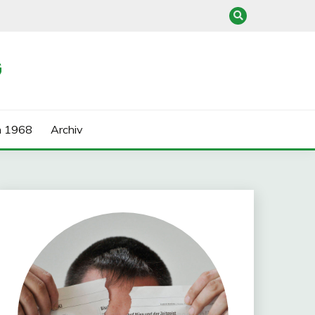
G
n 1968
Archiv