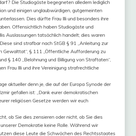
darf? Die Studiogäste begegneten alledem lediglich
ion und einigen unglaubwürdigen, gutgemeinten
terlassen. Dies dürfte Frau Illi und besonders ihre
aben. Offensichtlich haben Studiogäste und
llis Auslassungen tatsächlich handelt; dies waren
 Diese sind strafbar nach StGB § 91 „Anleitung zur
Gewalttat“, § 111 „Öffentliche Aufforderung zu
und § 140 „Belohnung und Billigung von Straftaten“,
 Frau Illi und ihre Vereinigung strafrechtliche
e aktueller denn je, die auf der Europa Synode der
zmir gefallen ist: „Dank eurer demokratischen
urer religiösen Gesetze werden wir euch
t, ob Sie dies zensieren oder nicht, ob Sie dies
de unserer Demokratie keine Rolle. Während wir
nutzen diese Leute die Schwächen des Rechtsstaates