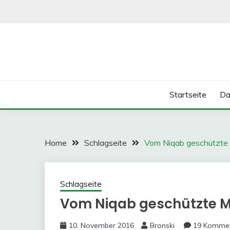
Skip
to
content
Startseite
Da
Home
Schlagseite
Vom Niqab geschützte 
Schlagseite
Vom Niqab geschützte M
10. November 2016
Bronski
19 Komme