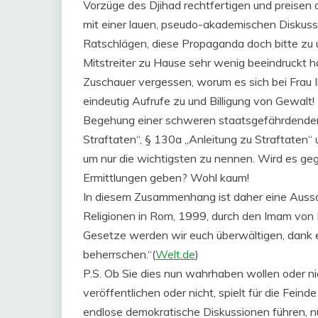
Vorzüge des Djihad rechtfertigen und preisen 
mit einer lauen, pseudo-akademischen Diskuss
Ratschlägen, diese Propaganda doch bitte zu un
Mitstreiter zu Hause sehr wenig beeindruckt h
Zuschauer vergessen, worum es sich bei Frau I
eindeutig Aufrufe zu und Billigung von Gewalt!
Begehung einer schweren staatsgefährdenden 
Straftaten“, § 130a „Anleitung zu Straftaten“ 
um nur die wichtigsten zu nennen. Wird es gegen
Ermittlungen geben? Wohl kaum!
In diesem Zusammenhang ist daher eine Aussag
Religionen in Rom, 1999, durch den Imam von I
Gesetze werden wir euch überwältigen, dank e
beherrschen.“(
Welt.de
)
P.S. Ob Sie dies nun wahrhaben wollen oder nich
veröffentlichen oder nicht, spielt für die Fein
endlose demokratische Diskussionen führen, 