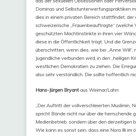
das der sexuellen Obsessionen oder Perversio
Dominas und Selbstunterwerfungspraktiken muss
dies in einem privaten Bereich stattfindet, de
schweizerische „Frauenbeauftragte“ (welche 
geschützten Machtinstinkte in ihren vier Wände
diese in die Öffentlichkeit trägt. Und die Gre
überschritten, wenn dies, wie bei „Anne Will“,
Jugendliche verbunden wird, in den „heiligen K
westlichen Demokratien zu ziehen. Die Erre
also sehr verständlich. Die sollte hoffentlich ni
Hans-Jürgen Bryant
aus Weimar/Lahn:
„Der Auftritt der vollverschleierten Muslimin, 
spricht Bände nicht nur über die herrschende 
Medienbetrieb, sondern über den derzeitigen 
Wie kann es sonst sein, dass eine Nora Illi im 