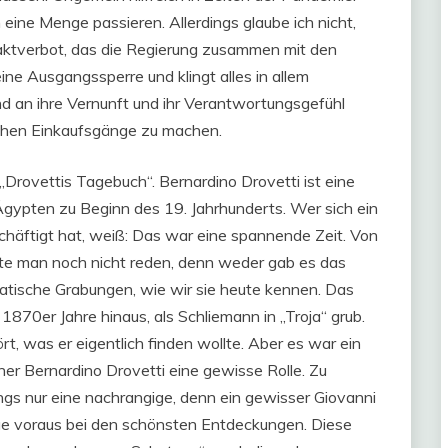
 eine Menge passieren. Allerdings glaube ich nicht,
aktverbot, das die Regierung zusammen mit den
ine Ausgangssperre und klingt alles in allem
d an ihre Vernunft und ihr Verantwortungsgefühl
blichen Einkaufsgänge zu machen.
Drovettis Tagebuch“. Bernardino Drovetti ist eine
 Ägypten zu Beginn des 19. Jahrhunderts. Wer sich ein
chäftigt hat, weiß: Das war eine spannende Zeit. Von
e man noch nicht reden, denn weder gab es das
atische Grabungen, wie wir sie heute kennen. Das
1870er Jahre hinaus, als Schliemann in „Troja“ grub.
rt, was er eigentlich finden wollte. Aber es war ein
ener Bernardino Drovetti eine gewisse Rolle. Zu
gs nur eine nachrangige, denn ein gewisser Giovanni
ge voraus bei den schönsten Entdeckungen. Diese