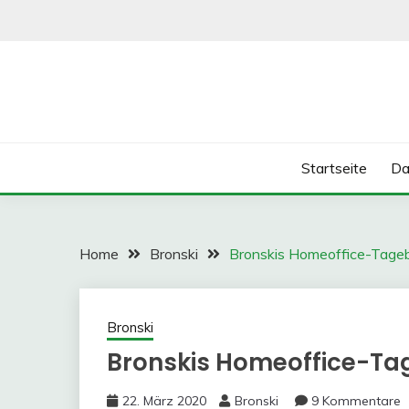
Skip
to
content
Startseite
Da
Home
Bronski
Bronskis Homeoffice-Tage
Bronski
Bronskis Homeoffice-Ta
22. März 2020
Bronski
9 Kommentare