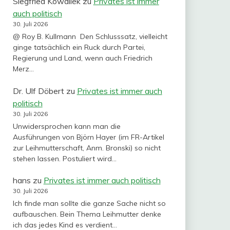
Siegfried Kowallek
zu
Privates ist immer
auch politisch
30. Juli 2026
@ Roy B. Kullmann Den Schlusssatz, vielleicht
ginge tatsächlich ein Ruck durch Partei,
Regierung und Land, wenn auch Friedrich
Merz…
Dr. Ulf Döbert
zu
Privates ist immer auch
politisch
30. Juli 2026
Unwidersprochen kann man die
Ausführungen von Björn Hayer (im FR-Artikel
zur Leihmutterschaft, Anm. Bronski) so nicht
stehen lassen. Postuliert wird…
hans
zu
Privates ist immer auch politisch
30. Juli 2026
Ich finde man sollte die ganze Sache nicht so
aufbauschen. Bein Thema Leihmutter denke
ich das jedes Kind es verdient…