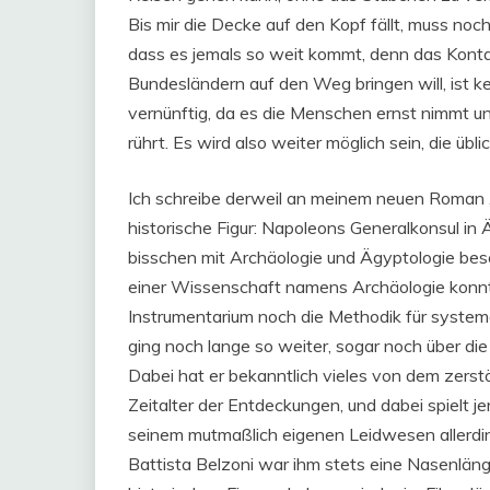
Bis mir die Decke auf den Kopf fällt, muss noch
dass es jemals so weit kommt, denn das Kont
Bundesländern auf den Weg bringen will, ist ke
vernünftig, da es die Menschen ernst nimmt un
rührt. Es wird also weiter möglich sein, die ü
Ich schreibe derweil an meinem neuen Roman „
historische Figur: Napoleons Generalkonsul in
bisschen mit Archäologie und Ägyptologie bes
einer Wissenschaft namens Archäologie konnt
Instrumentarium noch die Methodik für system
ging noch lange so weiter, sogar noch über die 
Dabei hat er bekanntlich vieles von dem zerstö
Zeitalter der Entdeckungen, und dabei spielt j
seinem mutmaßlich eigenen Leidwesen allerdin
Battista Belzoni war ihm stets eine Nasenlän