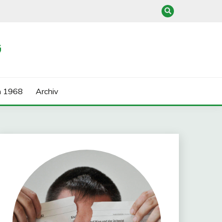
G
n 1968
Archiv